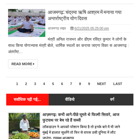
आजमगढ़: चंद्रमा ऋषि आश्रम में मनाया गया
अन्तर्राष्ट्रीय योग दिवस
आज़मगढ़ लाइव
6/21/2025 05:25:00 pm
मंत्री अनिल राजभर और डीएम रविंद्र कुमार ने लोगों के
साथ किया योगाभ्यास मंत्री बोले, धार्मिक स्थलों का कराया जाएगा विका स आजमगढ़ :
अंतर्राष्ट...
READ MORE
1
2
3
4
5
6
7
8
9
NEXT
LAST
सर्वाधिक पढ़ी गई;..
वीडियो
वर्ग
आज़मगढ़: कभी आगे-पीछे घूमते थे फिल्मी सितारे, आज
फुटपाथ पर बेच रहे हैं सब्जी
लॉकडाउन ने आपको परेशान किया है तो इनके बारे में भी जाने
मुंबई में हालात सुधरेंगे तो फिर से वापस उसी दुनिया में लौट
जाउंगा- रामवृक्ष आजमगढ़....