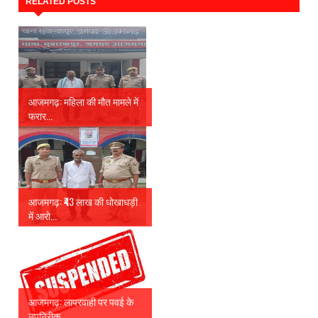
RELATED POSTS
आजमगढ़: महिला की मौत मामले में
फरार...
आजमगढ़: ₹43 लाख की धोखाधड़ी
में आरो...
आजमगढ़: लापरवाही पर पवई के
उपनिरीक्...