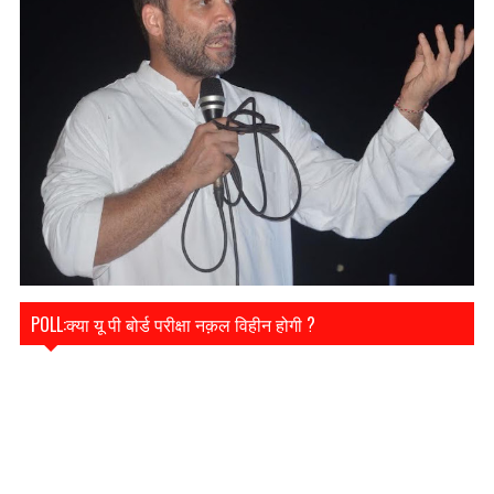
POLL:क्या यू पी बोर्ड परीक्षा नक़ल विहीन होगी ?