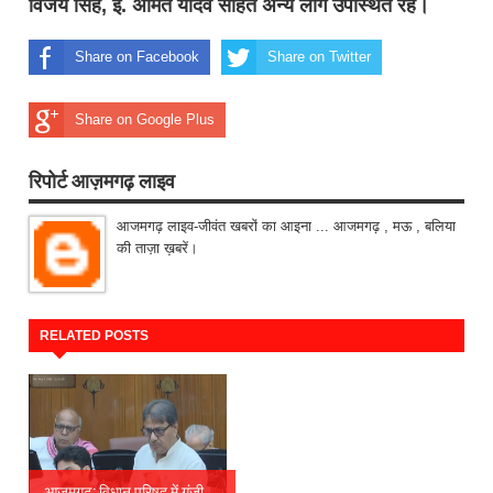
विजय सिंह, ई. अमित यादव सहित अन्य लोग उपस्थित रहे।
Share on Facebook
Share on Twitter
Share on Google Plus
रिपोर्ट आज़मगढ़ लाइव
आजमगढ़ लाइव-जीवंत खबरों का आइना ... आजमगढ़ , मऊ , बलिया
की ताज़ा ख़बरें।
RELATED POSTS
आजमगढ़: विधान परिषद में गूंजी