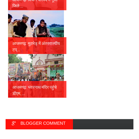
जिले ...
आजमगढ़: मुठभेड़ में अंतरराज्यीय
टप्...
आजमगढ़: भंवरनाथ मंदिर पहुंचे
डीएम, ...
BLOGGER COMMENT
FACEBOOK COMMENT