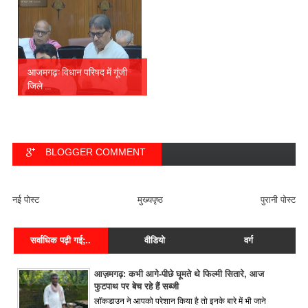
आजमगढ़: विधान परिषद में गूंजी
जिले ...
BLOGGER COMMENT
FACEBOOK COMMENT
नई पोस्ट
मुख्यपृष्ठ
पुरानी पोस्ट
सर्वाधिक पढ़ी गई;..
वीडियो
वर्ग
आज़मगढ़: कभी आगे-पीछे घूमते थे फिल्मी सितारे, आज
फुटपाथ पर बेच रहे हैं सब्जी
लॉकडाउन ने आपको परेशान किया है तो इनके बारे में भी जाने