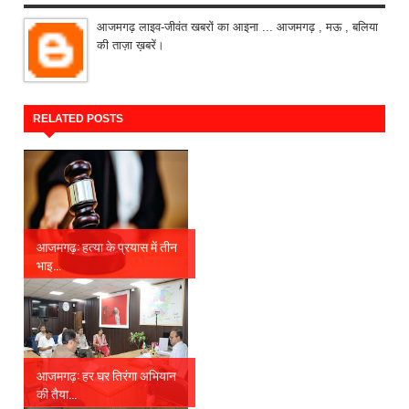
आजमगढ़ लाइव-जीवंत खबरों का आइना ... आजमगढ़ , मऊ , बलिया
की ताज़ा ख़बरें।
RELATED POSTS
आजमगढ़: हत्या के प्रयास में तीन
भाइ...
आजमगढ़: हर घर तिरंगा अभियान
की तैया...