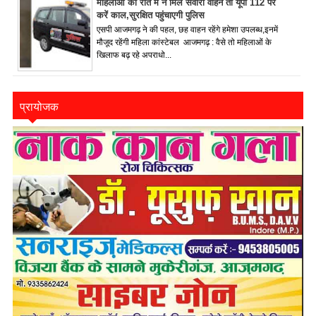
महिलाओं को रात में न मिले सवारी वाहन तो यूपी 112 पर
करें काल,सुरक्षित पहुंचाएगी पुलिस
एसपी आजमगढ़ ने की पहल, छह वाहन रहेंगे हमेशा उपलब्ध,इनमें
मौजूद रहेंगी महिला कांस्टेबल आजमगढ़ : वैसे तो महिलाओं के
खिलाफ बढ़ रहे अपराधो...
प्रायोजक