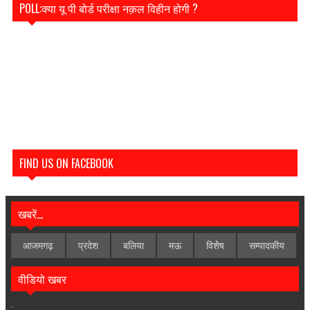
POLL:क्या यू पी बोर्ड परीक्षा नक़ल विहीन होगी ?
FIND US ON FACEBOOK
खबरें...
आजमगढ़
प्रदेश
बलिया
मऊ
विशेेष
सम्पादकीय
वीडियो खबर
.