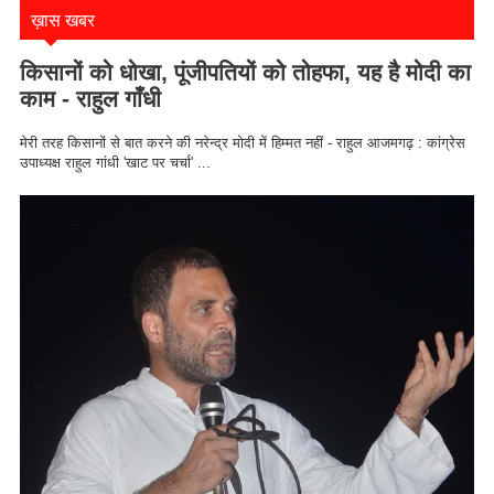
ख़ास खबर
किसानों को धोखा, पूंजीपतियों को तोहफा, यह है मोदी का
काम - राहुल गाँधी
मेरी तरह किसानों से बात करने की नरेन्द्र मोदी में हिम्मत नहीं - राहुल आजमगढ़ : कांग्रेस
उपाध्यक्ष राहुल गांधी 'खाट पर चर्चा' ...