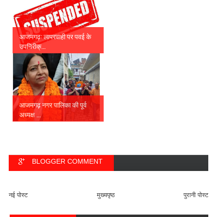
आजमगढ़: लापरवाही पर पवई के
उपनिरीक्...
आजमगढ़ नगर पालिका की पूर्व
अध्यक्ष ...
BLOGGER COMMENT
FACEBOOK COMMENT
नई पोस्ट
मुख्यपृष्ठ
पुरानी पोस्ट