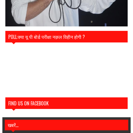
POLL:क्या यू पी बोर्ड परीक्षा नक़ल विहीन होगी ?
FIND US ON FACEBOOK
खबरें...