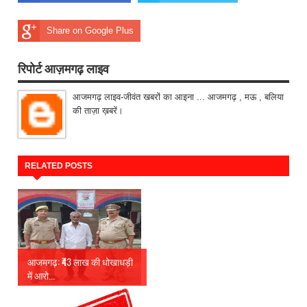
Share on Google Plus
रिपोर्ट आज़मगढ़ लाइव
आजमगढ़ लाइव-जीवंत खबरों का आइना ... आजमगढ़ , मऊ , बलिया
की ताज़ा ख़बरें।
RELATED POSTS
आजमगढ़: ₹43 लाख की धोखाधड़ी
में आरो...