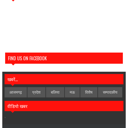
FIND US ON FACEBOOK
खबरें...
आजमगढ़
प्रदेश
बलिया
मऊ
विशेेष
सम्पादकीय
वीडियो खबर
.