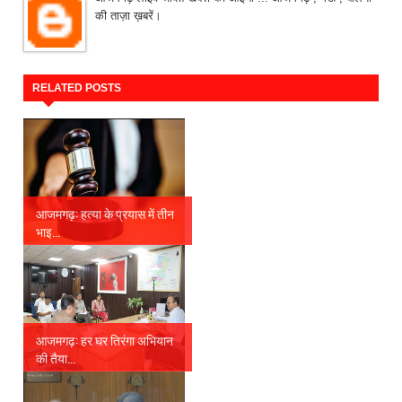
की ताज़ा ख़बरें।
RELATED POSTS
आजमगढ़: हत्या के प्रयास में तीन
भाइ...
आजमगढ़: हर घर तिरंगा अभियान
की तैया...