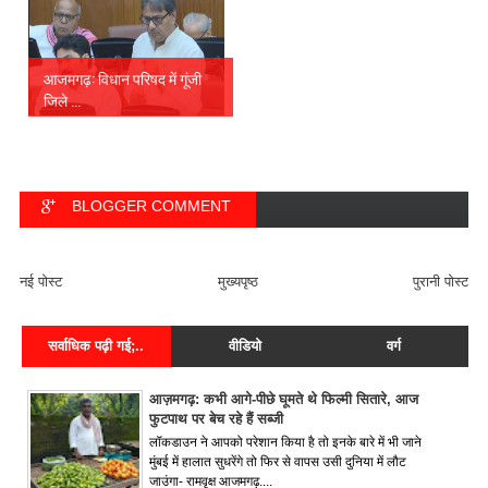
आजमगढ़: विधान परिषद में गूंजी
जिले ...
BLOGGER COMMENT
FACEBOOK COMMENT
नई पोस्ट
मुख्यपृष्ठ
पुरानी पोस्ट
सर्वाधिक पढ़ी गई;..
वीडियो
वर्ग
आज़मगढ़: कभी आगे-पीछे घूमते थे फिल्मी सितारे, आज
फुटपाथ पर बेच रहे हैं सब्जी
लॉकडाउन ने आपको परेशान किया है तो इनके बारे में भी जाने
मुंबई में हालात सुधरेंगे तो फिर से वापस उसी दुनिया में लौट
जाउंगा- रामवृक्ष आजमगढ़....