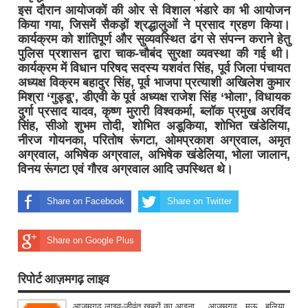
इस दौरान आयोजकों की ओर से विशाल भंडारे का भी आयोजन
किया गया, जिसमें सैकड़ों श्रद्धालुओं ने प्रसाद ग्रहण किया।
कार्यक्रम को शांतिपूर्ण और सुव्यवस्थित ढंग से संपन्न कराने हेतु
पुलिस प्रशासन द्वारा चाक-चौबंद सुरक्षा व्यवस्था की गई थी।
कार्यक्रम में विधान परिषद सदस्य यशवंत सिंह, पूर्व जिला पंचायत
अध्यक्ष विक्रम बहादुर सिंह, पूर्व भाजपा प्रत्याशी अखिलेश कुमार
मिश्रा ‘गुड्डू’, डीएवी के पूर्व अध्यक्ष राजेश सिंह ‘भोला’, विधायक
दुर्गा प्रसाद यादव, कृष्ण मुरारी विश्वकर्मा, ब्लॉक प्रमुख अरविंद
सिंह, सीओ शुभम तोदी, शोभित अडूकिया, शोभित खंडेलिया,
नीरज गोयनका, परितोष रूंगटा, ओमप्रकाश अग्रवाल, अमृत
अग्रवाल, अभिषेक अग्रवाल, अभिषेक खंडेलिया, भोला जालान,
विनय रूंगटा एवं गौरव अग्रवाल आदि उप​स्थित थे।
Share on Facebook
Share on Twitter
Share on Google Plus
रिपोर्ट आज़मगढ़ लाइव
आजमगढ़ लाइव-जीवंत खबरों का आइना ... आजमगढ़ , मऊ , बलिया