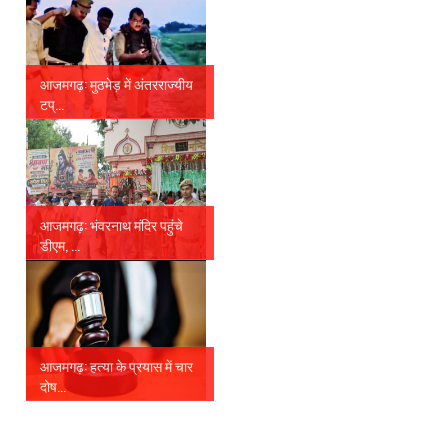
आजमगढ़: मुठभेड़ में अंतरराज्यीय
टप्...
आजमगढ़: भंवरनाथ मंदिर पहुंचे
डीएम, ...
आजमगढ़: हत्या के प्रयास में चार
दोष...