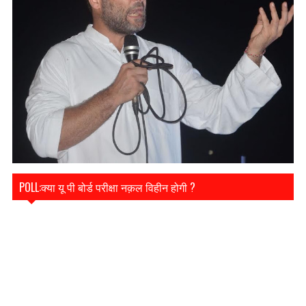
POLL:क्या यू पी बोर्ड परीक्षा नक़ल विहीन होगी ?