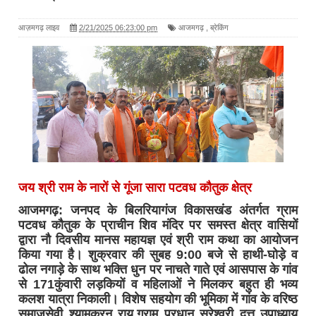
आज़मगढ़ लाइव
2/21/2025 06:23:00 pm
आजमगढ़
,
ब्रेकिंग
जय श्री राम के नारों से गूंजा सारा पटवध कौतुक क्षेत्र
आजमगढ़: जनपद के बिलरियागंज विकासखंड अंतर्गत ग्राम
पटवध कौतुक के प्राचीन शिव मंदिर पर समस्त क्षेत्र वासियों
द्वारा नौ दिवसीय मानस महायज्ञ एवं श्री राम कथा का आयोजन
किया गया है। शुक्रवार की सुबह 9:00 बजे से हाथी-घोड़े व
ढोल नगाड़े के साथ भक्ति धुन पर नाचते गाते एवं आसपास के गांव
से 171कुंवारी लड़कियों व महिलाओं ने मिलकर बहुत ही भव्य
कलश यात्रा निकाली। विशेष सहयोग की भूमिका में गांव के वरिष्ठ
समाजसेवी श्यामकरन राय,ग्राम प्रधान सुरेश्वरी दत्त उपाध्याय