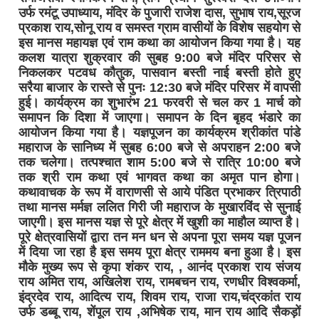
उर्फ रमंटू उपाध्याय, मंदिर के पुजारी राजेश दास, सुभाष राय,सूरज
प्रकाश राय,सोनू राय व समस्त ग्राम वासीयों के विशेष सहयोग से
इस मानस महायज्ञ एवं राम कथा का आयोजन किया गया है। यह
कलश यात्रा शुक्रवार की सुबह 9:00 बजे मंदिर परिसर से
निकलकर पटवध कौतुक, पासवान बस्ती नाई बस्ती होते हुए
सरैया बाजार के रास्ते से पुनः 12:30 बजे मंदिर परिसर में वापसी
हुई। कार्यक्रम का शुभारंभ 21 फरवरी से चल कर 1 मार्च को
समापन कि दिशा में जाएगा। समापन के दिन बृहद भंडारे का
आयोजन किया गया है। यज्ञपूजन का कार्यक्रम श्रीकांत पांडे
महाराज के सानिध्य में सुबह 6:00 बजे से अपराहन 2:00 बजे
तक चलेगा। तत्पश्चात शाम 5:00 बजे से रात्रि 10:00 बजे
तक श्री राम कथा एवं भागवत कथा का अमृत पान होगा।
कथावाचक के रूप में वाराणसी से आये पंडित प्रभाकर त्रिपाठी
तथा मानस मर्मज्ञ ललित गिरी जी महाराज के मुखारविंद से सुनाई
जाएगी। इस मानस यज्ञ से पूरे क्षेत्र में खुशी का माहौल व्याप्त है।
पूरे क्षेत्रवासियों द्वारा तन मन धन से अपना पूरा समय यज्ञ पूजन
में दिया जा रहा है इस समय पूरा क्षेत्र राममय बना हुआ है। इस
मौके मुख्य रूप से कृपा शंकर राय, , आनंद प्रकाश राय संजय
राय अमित राय, अखिलेश राय, रामबचन राय, रणधीर विश्वकर्मा,
इंद्रदेव राय, आदित्य राय, शिवम राय, राजा राय,चंद्रकांत राय
उर्फ डब्बू राय, शेंपूल राय ,अभिषेक राय, मान राय आदि सैकड़ों