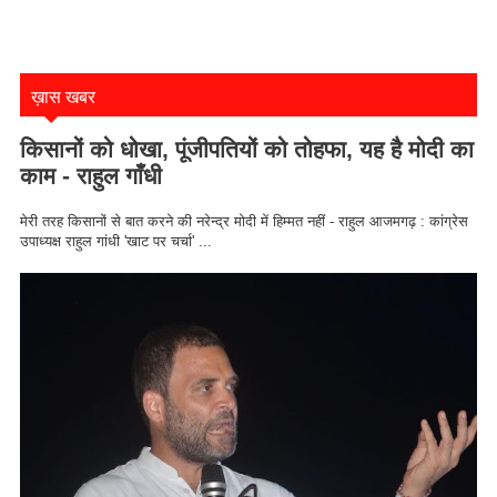
ख़ास खबर
किसानों को धोखा, पूंजीपतियों को तोहफा, यह है मोदी का
काम - राहुल गाँधी
मेरी तरह किसानों से बात करने की नरेन्द्र मोदी में हिम्मत नहीं - राहुल आजमगढ़ : कांग्रेस
उपाध्यक्ष राहुल गांधी 'खाट पर चर्चा' ...