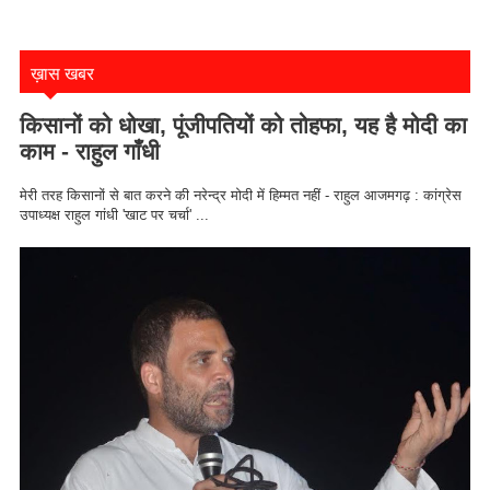
ख़ास खबर
किसानों को धोखा, पूंजीपतियों को तोहफा, यह है मोदी का
काम - राहुल गाँधी
मेरी तरह किसानों से बात करने की नरेन्द्र मोदी में हिम्मत नहीं - राहुल आजमगढ़ : कांग्रेस
उपाध्यक्ष राहुल गांधी 'खाट पर चर्चा' ...