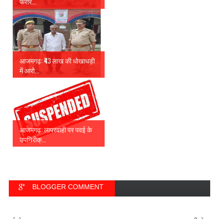
फरार...
आजमगढ़: ₹43 लाख की धोखाधड़ी
में आरो...
आजमगढ़: लापरवाही पर पवई के
उपनिरीक्...
BLOGGER COMMENT
FACEBOOK COMMENT