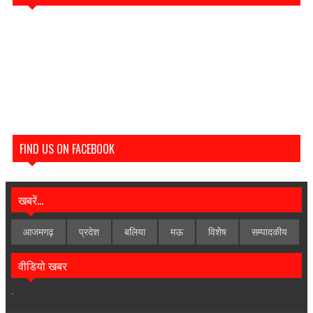
FIND US ON FACEBOOK
खबरें...
आजमगढ़
प्रदेश
बलिया
मऊ
विशेेष
सम्पादकीय
वीडियो खबर
.