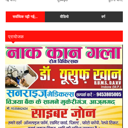
सर्वाधिक पढ़ी गई;..
वीडियो
वर्ग
प्रायोजक