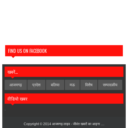
FIND US ON FACEBOOK
खबरें...
आजमगढ़
प्रदेश
बलिया
मऊ
विशेेष
सम्पादकीय
वीडियो खबर
.
Copyright © 2014
आजमगढ़ लाइव - जीवंत खबरों का आइना ....