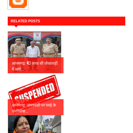
RELATED POSTS
आजमगढ़: ₹43 लाख की धोखाधड़ी
में आरो...
आजमगढ़: लापरवाही पर पवई के
उपनिरीक्...