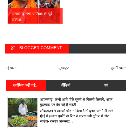
आजमगढ़ नगर पालिका की पूर्व
अध्यक्ष ...
BLOGGER COMMENT
FACEBOOK COMMENT
नई पोस्ट
मुख्यपृष्ठ
पुरानी पोस्ट
सर्वाधिक पढ़ी गई;..
वीडियो
वर्ग
आज़मगढ़: कभी आगे-पीछे घूमते थे फिल्मी सितारे, आज
फुटपाथ पर बेच रहे हैं सब्जी
लॉकडाउन ने आपको परेशान किया है तो इनके बारे में भी जाने
मुंबई में हालात सुधरेंगे तो फिर से वापस उसी दुनिया में लौट
जाउंगा- रामवृक्ष आजमगढ़....