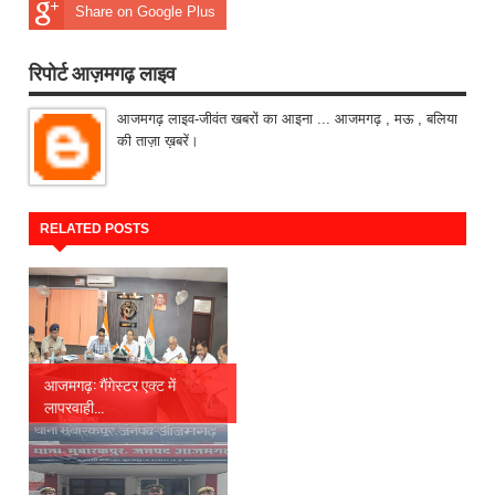
Share on Google Plus
रिपोर्ट आज़मगढ़ लाइव
आजमगढ़ लाइव-जीवंत खबरों का आइना ... आजमगढ़ , मऊ , बलिया
की ताज़ा ख़बरें।
RELATED POSTS
आजमगढ़: गैंगेस्टर एक्ट में
लापरवाही...