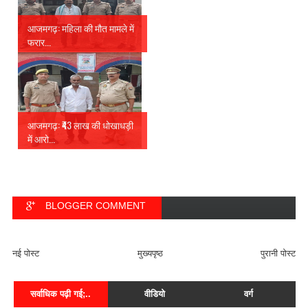
आजमगढ़: महिला की मौत मामले में
फरार...
आजमगढ़: ₹43 लाख की धोखाधड़ी
में आरो...
BLOGGER COMMENT
FACEBOOK COMMENT
नई पोस्ट
मुख्यपृष्ठ
पुरानी पोस्ट
सर्वाधिक पढ़ी गई;..
वीडियो
वर्ग