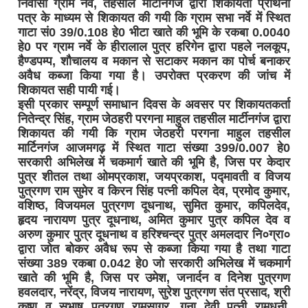
निवासी ग्राम नर्वे, तहसील मार्टीनगंज द्वारा शिकायती प्रार्थना
पत्र के माध्यम से शिकायत की गयी कि ग्राम सभा नर्वे में स्थित
गाटा सं0 39/0.108 हे0 भीटा खाते की भूमि के रकबा 0.0040
हे0 पर ग्राम नर्वे के हीरालाल पुत्र हरिगेन द्वारा पहले नलकूप,
हैण्डपम्प, शौचालय व मकान से सटाकर मकान का पोर्च बनाकर
अवैध कब्जा किया गया है। उपरोक्त प्रकरण की जांच में
शिकायत सही पायी गई।
इसी प्रकार सम्पूर्ण समाधान दिवस के अवसर पर शिकायतकर्ता
नितेन्द्र सिंह, ग्राम जेठहरी परगना माहुल तहसील मार्टीनगंज द्वारा
शिकायत की गयी कि ग्राम जेठहरी परगना माहुल तहसील
मार्टिनगंज आजमगढ़ में स्थित गाटा संख्या 399/0.007 हे0
सरकारी अभिलेख में चकमार्ग खाते की भूमि है, जिस पर केदार
पुत्र शीतल तथा ओमप्रकाश, जयप्रकाश, पद्मावती व विजय
पुत्रगण राम सुमेर व किरन सिंह पत्नी कपिल देव, प्रमोद कुमार,
वशिष्ठ, विजयमल पुत्रगण दूधनाथ, सुमित कुमार, कपिलदेव,
हृदय नारायण पुत्र दूधनाथ, अमित कुमार पुत्र कपिल देव व
अरुण कुमार पुत्र दूधनाथ व हरिश्चन्द्र पुत्र अमलदार नि०ग्रा०
द्वारा जोत बोकर अवैध रूप से कब्जा किया गया है तथा गाटा
संख्या 389 रकबा 0.042 हे0 जो सरकारी अभिलेख में चकमार्ग
खाते की भूमि है, जिस पर उमेश, जनार्दन व दिनेश पुत्रगण
हवलदार, नरेंद्र, विजय नारायण, सुरेश पुत्रगण संत प्रसाद, श्री
कृष्ण व सुभाष पुत्रगण रामसागर, गुना देवी पत्नी रामधनी,