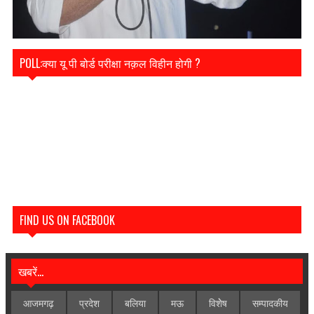
POLL:क्या यू पी बोर्ड परीक्षा नक़ल विहीन होगी ?
FIND US ON FACEBOOK
खबरें...
आजमगढ़
प्रदेश
बलिया
मऊ
विशेेष
सम्पादकीय