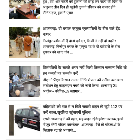
दूध , दवा और सब्जी की दुकानों को छोड़ कर पटरी की दिशा के
अनुसार तीन दिन ही खुलेंगी दुकाने रविवार को बाजार होंगे
सैनिटाइज, दुकानें प्रात...
आज़मगढ़: दो ब्लाक प्रमुख प्रत्याशियों के बीच चले ईंट-
पत्थर
मिर्जापुर ब्लॉक की हैं दोनो दावेदार, किसी ने नहीं दी तहरीर
आज़मगढ़: मिर्जापुर ब्लाक के प्रमुख पद के दो दावेदारों के बीच
बुधवार को खादा गांव ...
विसंगतियों के चलते अगर नहीं मिली किसान सम्मान निधि तो
इन नम्बरों पर सम्पर्क करें
डीएम ने पीएम किसान सम्मान निधि योजना की समीक्षा कर डाटा
संशोधन हेतु व्हाट्सएप्प नंबरों को जारी किया आजमगढ़ 25
अप्रैल-- कोविड-19 महामार...
महिलाओं को रात में न मिले सवारी वाहन तो यूपी 112 पर
करें काल,सुरक्षित पहुंचाएगी पुलिस
एसपी आजमगढ़ ने की पहल, छह वाहन रहेंगे हमेशा उपलब्ध,इनमें
मौजूद रहेंगी महिला कांस्टेबल आजमगढ़ : वैसे तो महिलाओं के
खिलाफ बढ़ रहे अपराधो...