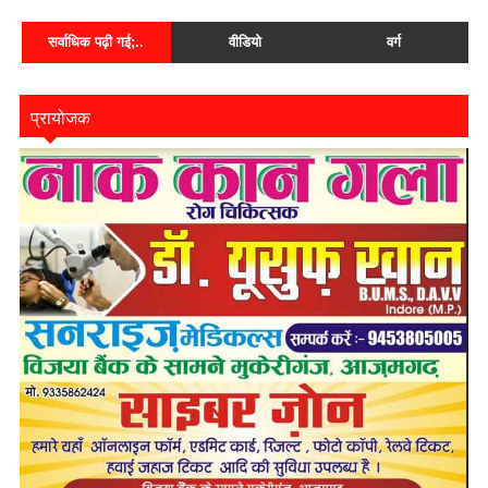
सर्वाधिक पढ़ी गई;..
वीडियो
वर्ग
प्रायोजक