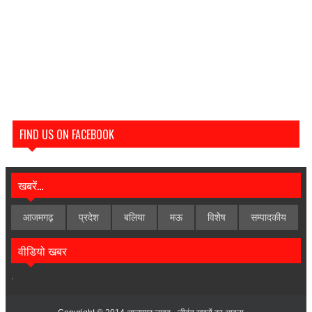
FIND US ON FACEBOOK
खबरें...
आजमगढ़
प्रदेश
बलिया
मऊ
विशेेष
सम्पादकीय
वीडियो खबर
.