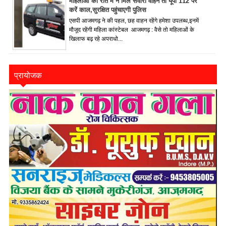
महिलाओं को रात में न मिले सवारी वाहन तो यूपी 112 पर
करें काल,सुरक्षित पहुंचाएगी पुलिस
एसपी आजमगढ़ ने की पहल, छह वाहन रहेंगे हमेशा उपलब्ध,इनमें
मौजूद रहेंगी महिला कांस्टेबल आजमगढ़ : वैसे तो महिलाओं के
खिलाफ बढ़ रहे अपराधो...
प्रायोजक