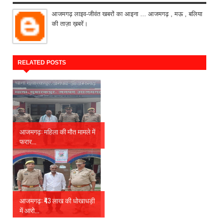
आजमगढ़ लाइव-जीवंत खबरों का आइना ... आजमगढ़ , मऊ , बलिया
की ताज़ा ख़बरें।
RELATED POSTS
आजमगढ़: महिला की मौत मामले में
फरार...
आजमगढ़: ₹43 लाख की धोखाधड़ी
में आरो...