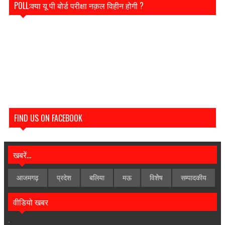
POLL:क्या यू पी बोर्ड परीक्षा नक़ल विहीन होगी ?
FIND US ON FACEBOOK
खबरें...
आजमगढ़
प्रदेश
बलिया
मऊ
विशेेष
सम्पादकीय
वीडियो खबर
.