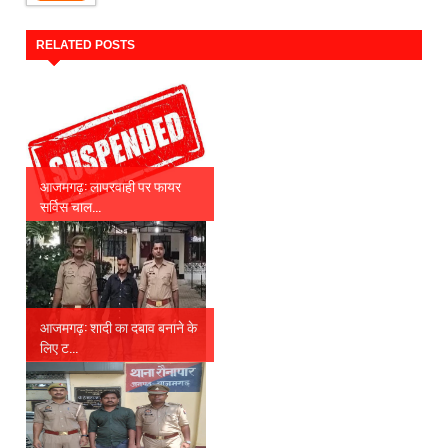
RELATED POSTS
आजमगढ़: लापरवाही पर फायर
सर्विस चाल...
आजमगढ़: शादी का दबाव बनाने के
लिए ट...