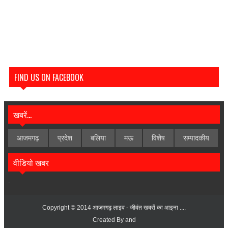
FIND US ON FACEBOOK
खबरें...
आजमगढ़
प्रदेश
बलिया
मऊ
विशेेष
सम्पादकीय
वीडियो खबर
.
Copyright © 2014
आजमगढ़ लाइव - जीवंत खबरों का आइना ....
Created By
and