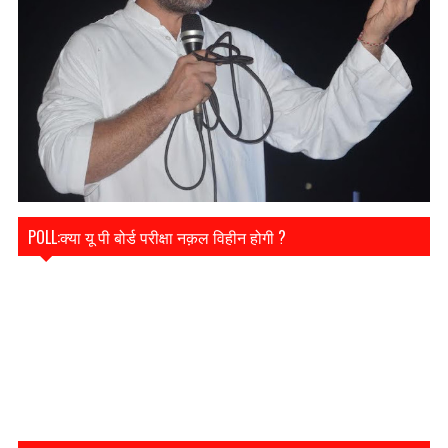
POLL:क्या यू पी बोर्ड परीक्षा नक़ल विहीन होगी ?