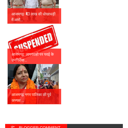
आजमगढ़: ₹43 लाख की धोखाधड़ी
में आरो...
आजमगढ़: लापरवाही पर पवई के
उपनिरीक्...
आजमगढ़ नगर पालिका की पूर्व
अध्यक्ष ...
BLOGGER COMMENT