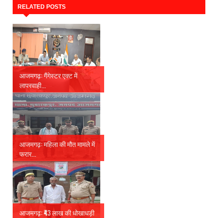
RELATED POSTS
आजमगढ़: गैंगेस्टर एक्ट में
लापरवाही...
आजमगढ़: महिला की मौत मामले में
फरार...
आजमगढ़: ₹43 लाख की धोखाधड़ी