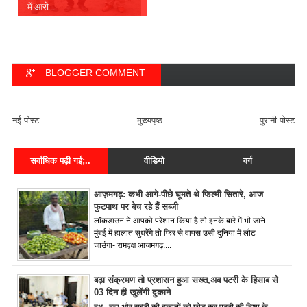
में आरो...
BLOGGER COMMENT
FACEBOOK COMMENT
नई पोस्ट
मुख्यपृष्ठ
पुरानी पोस्ट
सर्वाधिक पढ़ी गई;..
वीडियो
वर्ग
आज़मगढ़: कभी आगे-पीछे घूमते थे फिल्मी सितारे, आज
फुटपाथ पर बेच रहे हैं सब्जी
लॉकडाउन ने आपको परेशान किया है तो इनके बारे में भी जाने
मुंबई में हालात सुधरेंगे तो फिर से वापस उसी दुनिया में लौट
जाउंगा- रामवृक्ष आजमगढ़....
बढ़ा संक्रमण तो प्रशासन हुआ सख्त,अब पटरी के हिसाब से
03 दिन ही खुलेंगी दुकाने
दूध , दवा और सब्जी की दुकानों को छोड़ कर पटरी की दिशा के