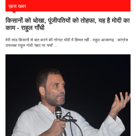
ख़ास खबर
किसानों को धोखा, पूंजीपतियों को तोहफा, यह है मोदी का
काम - राहुल गाँधी
मेरी तरह किसानों से बात करने की नरेन्द्र मोदी में हिम्मत नहीं - राहुल आजमगढ़ : कांग्रेस
उपाध्यक्ष राहुल गांधी 'खाट पर चर्चा' ...