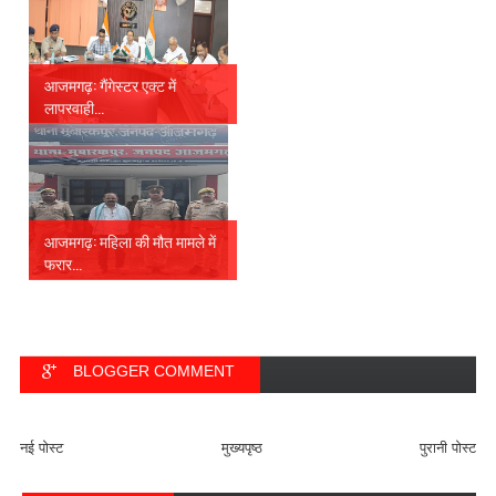
आजमगढ़: गैंगेस्टर एक्ट में
लापरवाही...
आजमगढ़: महिला की मौत मामले में
फरार...
BLOGGER COMMENT
FACEBOOK COMMENT
नई पोस्ट
मुख्यपृष्ठ
पुरानी पोस्ट