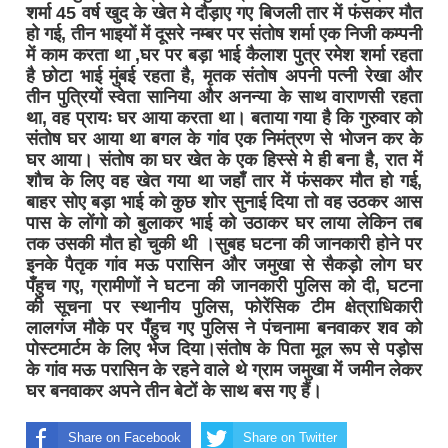
शर्मा 45 वर्ष खुद के खेत मे दौड़ाए गए बिजली तार में फंसकर मौत
हो गई, तीन भाइयों में दूसरे नम्बर पर संतोष शर्मा एक निजी कम्पनी
में काम करता था ,घर पर बड़ा भाई कैलाश पुत्र रमेश शर्मा रहता
है छोटा भाई मुंबई रहता है, मृतक संतोष अपनी पत्नी रेखा और
तीन पुत्रियों स्वेता सानिया और अनन्या के साथ वाराणसी रहता
था, वह प्रायः घर आया करता था। बताया गया है कि गुरुवार को
संतोष घर आया था बगल के गांव एक निमंत्रण से भोजन कर के
घर आया। संतोष का घर खेत के एक हिस्से मे ही बना है, रात में
शौच के लिए वह खेत गया था जहाँ तार में फंसकर मौत हो गई,
बाहर सोए बड़ा भाई को कुछ शोर सुनाई दिया तो वह उठकर आस
पास के लोंगो को बुलाकर भाई को उठाकर घर लाया लेकिन तब
तक उसकी मौत हो चुकी थी ।सुबह घटना की जानकारी होने पर
इनके पैतृक गांव मऊ परासिन और जमुखा से सैकड़ो लोग घर
पँहुच गए, ग्रामीणों ने घटना की जानकारी पुलिस को दी, घटना
की सूचना पर स्थानीय पुलिस, फोरेंसिक टीम क्षेत्राधिकारी
लालगंज मौके पर पँहुच गए पुलिस ने पंचनामा बनवाकर शव को
पोस्टमार्टम के लिए भेज दिया।संतोष के पिता मूल रूप से पड़ोस
के गांव मऊ परासिन के रहने वाले थे ग्राम जमुखा में जमीन लेकर
घर बनवाकर अपने तीन बेटों के साथ बस गए हैं।
Share on Facebook
Share on Twitter