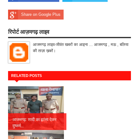
Share on Google Plus
रिपोर्ट आज़मगढ़ लाइव
आजमगढ़ लाइव-जीवंत खबरों का आइना ... आजमगढ़ , मऊ , बलिया
की ताज़ा ख़बरें।
RELATED POSTS
आजमगढ़: शादी का झांसा देकर
दुष्कर्म...