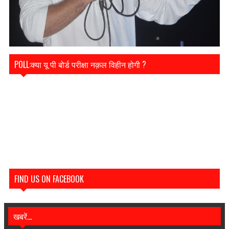
POLL:क्या यू पी बोर्ड परीक्षा नक़ल विहीन होगी ?
FIND US ON FACEBOOK
खबरें...