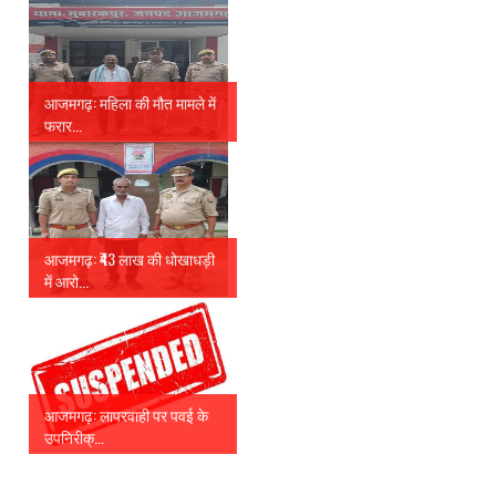
आजमगढ़: महिला की मौत मामले में
फरार...
आजमगढ़: ₹43 लाख की धोखाधड़ी
में आरो...
आजमगढ़: लापरवाही पर पवई के
उपनिरीक्...