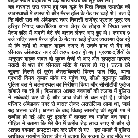
बाइक सवार बदमाशों ने डेढ़ लाख रुपये की लूट कर ली।
यह वारदात उस समय हुई जब दूल्हे के पिता विवाह समारोह की
व्यवस्थाओं में व्यस्त थे और मैरज हॉल के गेट पर खड़े थे। बता दें
कि बीती रात को अंबेडकर नगर निवासी राजेंद्र प्रसाद पुत्र स्व
हरिहर निषाद अतरौलिया थाना क्षेत्र के लोहरा में स्थित उमंग
मैरज हॉल में अपनी बेटे की बारात लेकर आए हुए थे। लगभग 9
बजे रात्रि उमंग मैरज हॉल के गेट पर खड़े होकर व्यवस्था देख रहे
थे कि तभी दो अज्ञात बाइक सवार ने उनके हाथ से बैग को
छीनकर अंबेडकर नगर की तरफ फरार हो गए। प्रत्यक्षदर्शियों के
अनुसार बाइक सवार दो युवक तेजी से आए और झपट्टा मारकर
नकदी से भरा बैग छीनकर मौके से फरार हो गए। घटना की
सूचना मिलते ही तुरंत क्षेत्राधिकारी किरन पाल सिंह, थाना
प्रभारी विनय कुमार मौके पर पहुंच गए, सीओ बूढ़नपुर सहित
पुलिस बल ने घटनास्थल का निरीक्षण किया और सीसीटीवी फुटेज
खंगाले जा रहे हैं। फिलहाल अज्ञात बदमाशों की तलाश में पुलिस
ने नाकेबंदी कर दी है और जांच तेजी से चल रही है। पीड़ित
परिवार अंबेडकर नगर से बारात लेकर अतरौलिया आया था, जहां
यह घटना घटी। घटना के बाद विवाह समारोह की खुशी गम में
तब्दील हो गई और पूरे इलाके में दहशत का माहौल बन गया।
पीड़ित ने बताया कि मेरे बैग में करीब डेढ़ लाख रुपए थे और दो
अज्ञात बदमाश झपट्टा मार कर छीन ले गए। इस मामले में पुलिस
अधीक्षक ग्रामीण चिराग जैन ने बताया कि सूचना के बाद मौके पर