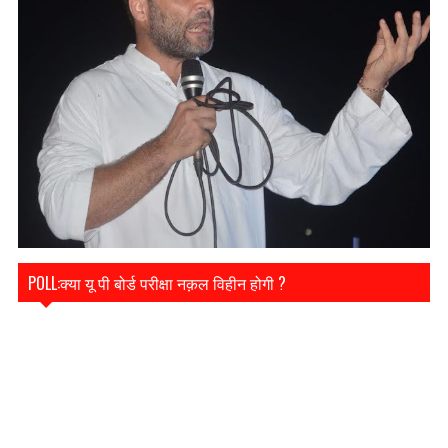
POLL:क्या यू पी बोर्ड परीक्षा नक़ल विहीन होगी ?