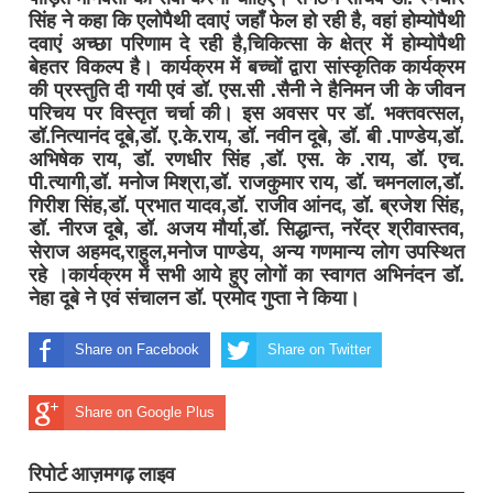
सिंह ने कहा कि एलोपैथी दवाएं जहाँ फेल हो रही है, वहां होम्योपैथी
दवाएं अच्छा परिणाम दे रही है,चिकित्सा के क्षेत्र में होम्योपैथी
बेहतर विकल्प है। कार्यक्रम में बच्चों द्वारा सांस्कृतिक कार्यक्रम
की प्रस्तुति दी गयी एवं डॉ. एस.सी .सैनी ने हैनिमन जी के जीवन
परिचय पर विस्तृत चर्चा की। इस अवसर पर डॉ. भक्तवत्सल,
डॉ.नित्यानंद दूबे,डॉ. ए.के.राय, डॉ. नवीन दूबे, डॉ. बी .पाण्डेय,डॉ.
अभिषेक राय, डॉ. रणधीर सिंह ,डॉ. एस. के .राय, डॉ. एच.
पी.त्यागी,डॉ. मनोज मिश्रा,डॉ. राजकुमार राय, डॉ. चमनलाल,डॉ.
गिरीश सिंह,डॉ. प्रभात यादव,डॉ. राजीव आंनद, डॉ. ब्रजेश सिंह,
डॉ. नीरज दूबे, डॉ. अजय मौर्या,डॉ. सिद्धान्त, नरेंद्र श्रीवास्तव,
सेराज अहमद,राहुल,मनोज पाण्डेय, अन्य गणमान्य लोग उपस्थित
रहे ।कार्यक्रम में सभी आये हुए लोगों का स्वागत अभिनंदन डॉ.
नेहा दूबे ने एवं संचालन डॉ. प्रमोद गुप्ता ने किया।
Share on Facebook
Share on Twitter
Share on Google Plus
रिपोर्ट आज़मगढ़ लाइव