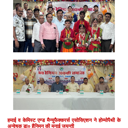
हमाई व केमिस्ट एण्ड मैन्युफैक्करर्स एसोसिएशन ने होम्योपैथी के
अन्वेषक डा० हैनिमन की मनाई जयन्ती