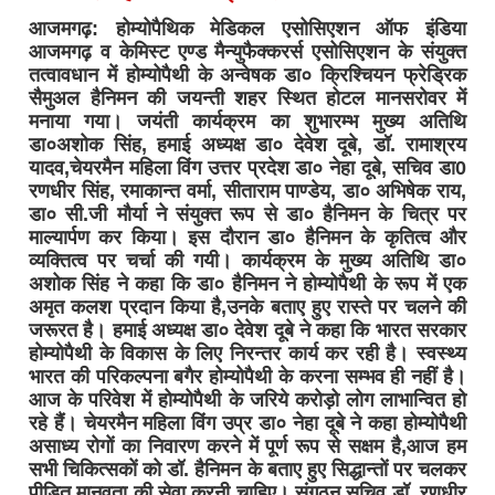
आजमगढ़: होम्योपैथिक मेडिकल एसोसिएशन ऑफ इंडिया
आजमगढ़ व केमिस्ट एण्ड मैन्युफैक्करर्स एसोसिएशन के संयुक्त
तत्वावधान में होम्योपैथी के अन्वेषक डा० क्रिश्चियन फ्रेड्रिक
सैमुअल हैनिमन की जयन्ती शहर स्थित होटल मानसरोवर में
मनाया गया। जयंती कार्यक्रम का शुभारम्भ मुख्य अतिथि
डा०अशोक सिंह, हमाई अध्यक्ष डा० देवेश दूबे, डॉ. रामाश्रय
यादव,चेयरमैन महिला विंग उत्तर प्रदेश डा० नेहा दूबे, सचिव डा0
रणधीर सिंह, रमाकान्त वर्मा, सीताराम पाण्डेय, डा० अभिषेक राय,
डा० सी.जी मौर्या ने संयुक्त रूप से डा० हैनिमन के चित्र पर
माल्यार्पण कर किया। इस दौरान डा० हैनिमन के कृतित्व और
व्यक्तित्व पर चर्चा की गयी। कार्यक्रम के मुख्य अतिथि डा०
अशोक सिंह ने कहा कि डा० हैनिमन ने होम्योपैथी के रूप में एक
अमृत कलश प्रदान किया है,उनके बताए हुए रास्ते पर चलने की
जरूरत है। हमाई अध्यक्ष डा० देवेश दूबे ने कहा कि भारत सरकार
होम्योपैथी के विकास के लिए निरन्तर कार्य कर रही है। स्वस्थ्य
भारत की परिकल्पना बगैर होम्योपैथी के करना सम्भव ही नहीं है।
आज के परिवेश में होम्योपैथी के जरिये करोड़ो लोग लाभान्वित हो
रहे हैं। चेयरमैन महिला विंग उप्र डा० नेहा दूबे ने कहा होम्योपैथी
असाध्य रोगों का निवारण करने में पूर्ण रूप से सक्षम है,आज हम
सभी चिकित्सकों को डॉ. हैनिमन के बताए हुए सिद्धान्तों पर चलकर
पीड़ित मानवता की सेवा करनी चाहिए। संगठन सचिव डॉ. रणधीर