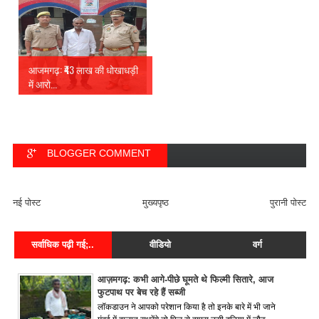
आजमगढ़: ₹43 लाख की धोखाधड़ी
में आरो...
BLOGGER COMMENT
FACEBOOK COMMENT
नई पोस्ट
मुख्यपृष्ठ
पुरानी पोस्ट
सर्वाधिक पढ़ी गई;..
वीडियो
वर्ग
आज़मगढ़: कभी आगे-पीछे घूमते थे फिल्मी सितारे, आज
फुटपाथ पर बेच रहे हैं सब्जी
लॉकडाउन ने आपको परेशान किया है तो इनके बारे में भी जाने