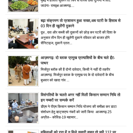
मुंबई में हालात सुधरेंगे तो फिर से वापस उसी दुनिया में लौट
जाउंगा- रामवृक्ष आजमगढ़....
बढ़ा संक्रमण तो प्रशासन हुआ सख्त,अब पटरी के हिसाब से
03 दिन ही खुलेंगी दुकाने
दूध , दवा और सब्जी की दुकानों को छोड़ कर पटरी की दिशा के
अनुसार तीन दिन ही खुलेंगी दुकाने रविवार को बाजार होंगे
सैनिटाइज, दुकानें प्रात...
आज़मगढ़: दो ब्लाक प्रमुख प्रत्याशियों के बीच चले ईंट-
पत्थर
मिर्जापुर ब्लॉक की हैं दोनो दावेदार, किसी ने नहीं दी तहरीर
आज़मगढ़: मिर्जापुर ब्लाक के प्रमुख पद के दो दावेदारों के बीच
बुधवार को खादा गांव ...
विसंगतियों के चलते अगर नहीं मिली किसान सम्मान निधि तो
इन नम्बरों पर सम्पर्क करें
डीएम ने पीएम किसान सम्मान निधि योजना की समीक्षा कर डाटा
संशोधन हेतु व्हाट्सएप्प नंबरों को जारी किया आजमगढ़ 25
अप्रैल-- कोविड-19 महामार...
महिलाओं को रात में न मिले सवारी वाहन तो यूपी 112 पर