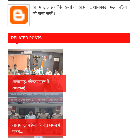
आजमगढ़ लाइव-जीवंत खबरों का आइना ... आजमगढ़ , मऊ , बलिया
की ताज़ा ख़बरें।
RELATED POSTS
आजमगढ़: गैंगेस्टर एक्ट में
लापरवाही...
आजमगढ़: महिला की मौत मामले में
फरार...