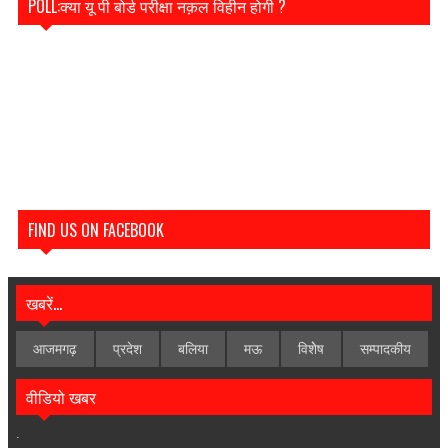
POLL:क्या यू पी बोर्ड परीक्षा नक़ल विहीन होगी ?
FIND US ON FACEBOOK
खबरें...
आजमगढ़
प्रदेश
बलिया
मऊ
विशेेष
सम्पादकीय
वीडियो खबर
.