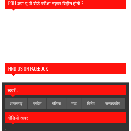
POLL:क्या यू पी बोर्ड परीक्षा नक़ल विहीन होगी ?
FIND US ON FACEBOOK
खबरें...
आजमगढ़
प्रदेश
बलिया
मऊ
विशेेष
सम्पादकीय
वीडियो खबर
.