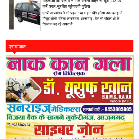
महिलाओं को रात में न मिले सवारी वाहन तो यूपी 112 पर
करें काल,सुरक्षित पहुंचाएगी पुलिस
एसपी आजमगढ़ ने की पहल, छह वाहन रहेंगे हमेशा उपलब्ध,इनमें
मौजूद रहेंगी महिला कांस्टेबल आजमगढ़ : वैसे तो महिलाओं के
खिलाफ बढ़ रहे अपराधो...
प्रायोजक