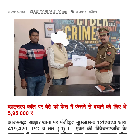
आज़मगढ़ लाइव
3/01/2025 06:31:00 pm
आजमगढ़
,
ब्रेकिंग
व्हाट्सएप कॉल पर बेटे को केस में फंसने से बचाने को लिए थे
5,95,000 ₹
आजमगढ़: साइबर थाना पर पंजीकृत मु0अ0सं0 12/2024 धारा
419,420 IPC व 66 (D) IT एक्ट की विवेचना/जाँच के