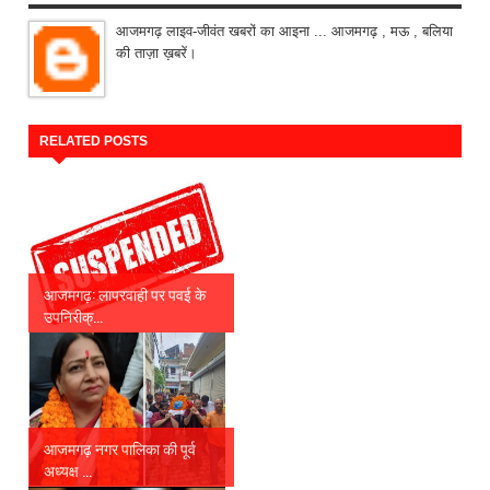
आजमगढ़ लाइव-जीवंत खबरों का आइना ... आजमगढ़ , मऊ , बलिया
की ताज़ा ख़बरें।
RELATED POSTS
आजमगढ़: लापरवाही पर पवई के
उपनिरीक्...
आजमगढ़ नगर पालिका की पूर्व
अध्यक्ष ...