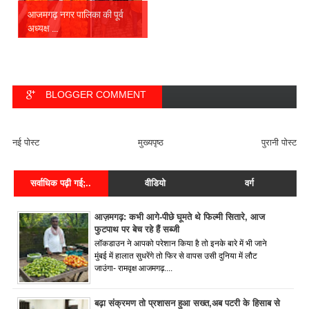
आजमगढ़ नगर पालिका की पूर्व
अध्यक्ष ...
BLOGGER COMMENT
FACEBOOK COMMENT
नई पोस्ट
मुख्यपृष्ठ
पुरानी पोस्ट
सर्वाधिक पढ़ी गई;..
वीडियो
वर्ग
आज़मगढ़: कभी आगे-पीछे घूमते थे फिल्मी सितारे, आज
फुटपाथ पर बेच रहे हैं सब्जी
लॉकडाउन ने आपको परेशान किया है तो इनके बारे में भी जाने
मुंबई में हालात सुधरेंगे तो फिर से वापस उसी दुनिया में लौट
जाउंगा- रामवृक्ष आजमगढ़....
बढ़ा संक्रमण तो प्रशासन हुआ सख्त,अब पटरी के हिसाब से