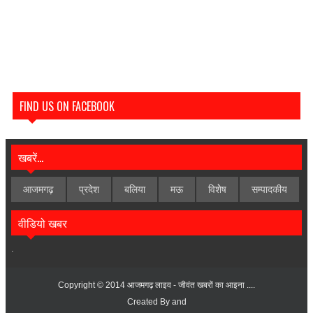
FIND US ON FACEBOOK
खबरें...
आजमगढ़
प्रदेश
बलिया
मऊ
विशेेष
सम्पादकीय
वीडियो खबर
.
Copyright © 2014
आजमगढ़ लाइव - जीवंत खबरों का आइना ....
Created By
and