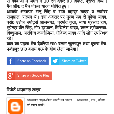
से गेदबाजी में अमन ने 10 रन देकर 03 विकेट, प्राप्त किया।
मैन ऑफ द मैच पंकज यादव घोषित हुए।
आजके अम्पायर रानू सिंह व राज बहादुर यादव व स्कोरर
राजूपाल, सत्यम थे। इस अवसर पर मुख्य रूप से मुकेश यादव,
प्रो0 एशेज स्पोर्ट्स आजमगढ़, प्रमोद गुप्ता, माया प्रसाद राय,
भूपेन्द्र वीर सिंह, मो0 इरफान, मिथिलेश यादव, करन श्रीवास्तव,
विष्णुलाल, अरविन्द कन्नौजिया, गोविन्द यादव आदि लोग उपस्थित
रहे।
कल का पहला मैच देवरिया छा0 बनाम सुल्तापुर तथा दूसरा मैच-
फतेहपुर छा0 बनाम मऊ के बीच खेला जायेगा।
Share on Facebook
Share on Twitter
Share on Google Plus
रिपोर्ट आज़मगढ़ लाइव
आजमगढ़ लाइव-जीवंत खबरों का आइना ... आजमगढ़ , मऊ , बलिया
की ताज़ा ख़बरें।