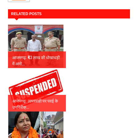
RELATED POSTS
आजमगढ़: ₹43 लाख की धोखाधड़ी
में आरो...
आजमगढ़: लापरवाही पर पवई के
उपनिरीक्...