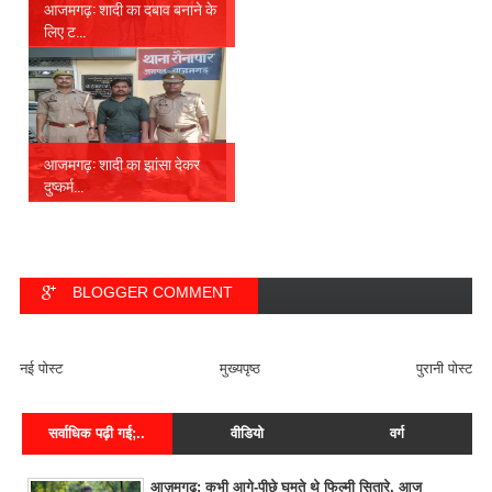
आजमगढ़: शादी का दबाव बनाने के
लिए ट...
आजमगढ़: शादी का झांसा देकर
दुष्कर्म...
BLOGGER COMMENT
FACEBOOK COMMENT
नई पोस्ट
मुख्यपृष्ठ
पुरानी पोस्ट
सर्वाधिक पढ़ी गई;..
वीडियो
वर्ग
आज़मगढ़: कभी आगे-पीछे घूमते थे फिल्मी सितारे, आज