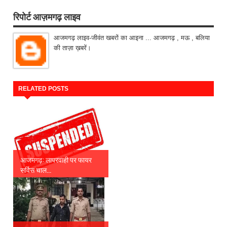
रिपोर्ट आज़मगढ़ लाइव
आजमगढ़ लाइव-जीवंत खबरों का आइना ... आजमगढ़ , मऊ , बलिया
की ताज़ा ख़बरें।
RELATED POSTS
आजमगढ़: लापरवाही पर फायर
सर्विस चाल...