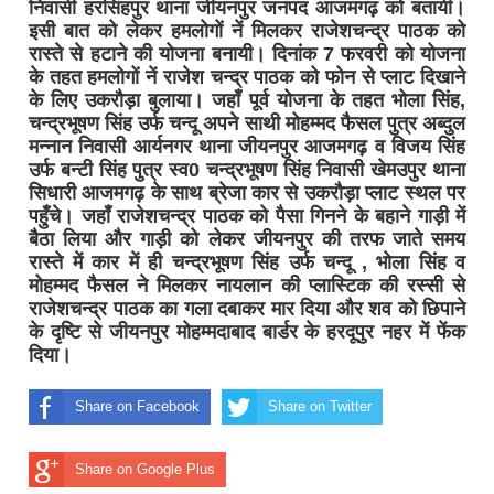
निवासी हरसिंहपुर थाना जीयनपुर जनपद आजमगढ़ को बतायी।
इसी बात को लेकर हमलोगों नें मिलकर राजेशचन्द्र पाठक को
रास्ते से हटाने की योजना बनायी। दिनांक 7 फरवरी को योजना
के तहत हमलोगों नें राजेश चन्द्र पाठक को फोन से प्लाट दिखाने
के लिए उकरौड़ा बुलाया। जहाँ पूर्व योजना के तहत भोला सिंह,
चन्द्रभूषण सिंह उर्फ चन्दू अपने साथी मोहम्मद फैसल पुत्र अब्दुल
मन्नान निवासी आर्यनगर थाना जीयनपुर आजमगढ़ व विजय सिंह
उर्फ बन्टी सिंह पुत्र स्व0 चन्द्रभूषण सिंह निवासी खेमउपुर थाना
सिधारी आजमगढ़ के साथ ब्रेजा कार से उकरौड़ा प्लाट स्थल पर
पहुँचे। जहाँ राजेशचन्द्र पाठक को पैसा गिनने के बहाने गाड़ी में
बैठा लिया और गाड़ी को लेकर जीयनपुर की तरफ जाते समय
रास्ते में कार में ही चन्द्रभूषण सिंह उर्फ चन्दू , भोला सिंह व
मोहम्मद फैसल ने मिलकर नायलान की प्लास्टिक की रस्सी से
राजेशचन्द्र पाठक का गला दबाकर मार दिया और शव को छिपाने
के दृष्टि से जीयनपुर मोहम्मदाबाद बार्डर के हरदूपुर नहर में फेंक
दिया।
Share on Facebook
Share on Twitter
Share on Google Plus