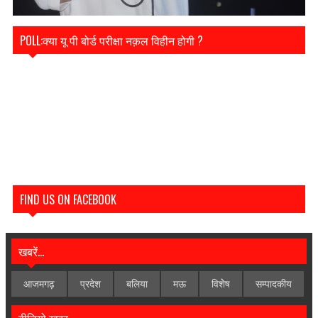
POLL:क्या यू पी बोर्ड परीक्षा नक़ल विहीन होगी ?
FIND US ON FACEBOOK
खबरें...
आजमगढ़
प्रदेश
बलिया
मऊ
विशेेष
सम्पादकीय