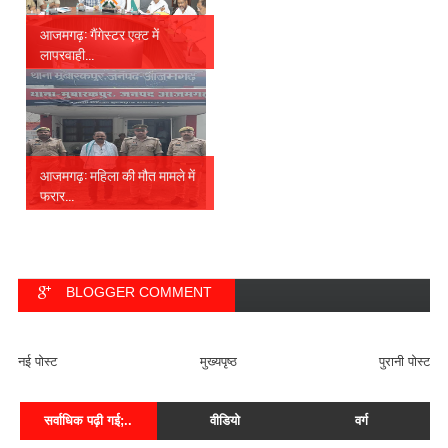
आजमगढ़: गैंगेस्टर एक्ट में
लापरवाही...
आजमगढ़: महिला की मौत मामले में
फरार...
BLOGGER COMMENT
FACEBOOK COMMENT
नई पोस्ट
मुख्यपृष्ठ
पुरानी पोस्ट
सर्वाधिक पढ़ी गई;..
वीडियो
वर्ग