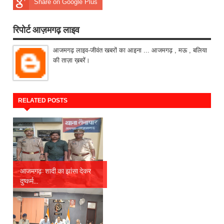
Share on Google Plus
रिपोर्ट आज़मगढ़ लाइव
आजमगढ़ लाइव-जीवंत खबरों का आइना ... आजमगढ़ , मऊ , बलिया
की ताज़ा ख़बरें।
RELATED POSTS
आजमगढ़: शादी का झांसा देकर
दुष्कर्म...