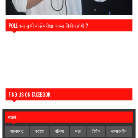
POLL:क्या यू पी बोर्ड परीक्षा नक़ल विहीन होगी ?
FIND US ON FACEBOOK
खबरें...
आजमगढ़
प्रदेश
बलिया
मऊ
विशेेष
सम्पादकीय