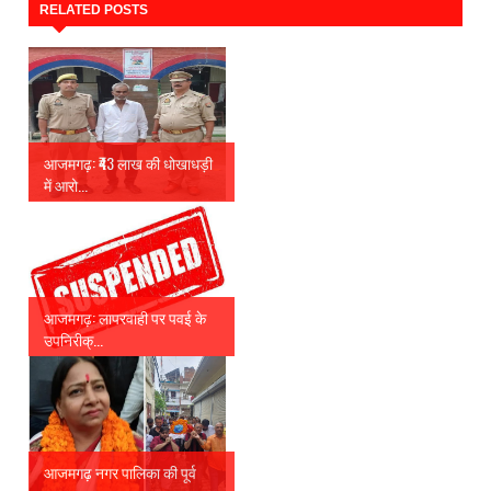
RELATED POSTS
आजमगढ़: ₹43 लाख की धोखाधड़ी
में आरो...
आजमगढ़: लापरवाही पर पवई के
उपनिरीक्...
आजमगढ़ नगर पालिका की पूर्व