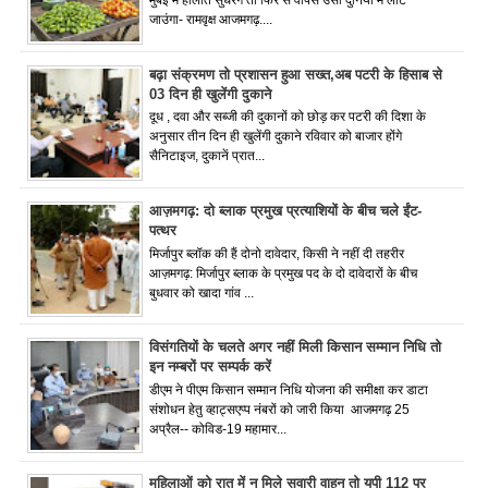
मुंबई में हालात सुधरेंगे तो फिर से वापस उसी दुनिया में लौट
जाउंगा- रामवृक्ष आजमगढ़....
बढ़ा संक्रमण तो प्रशासन हुआ सख्त,अब पटरी के हिसाब से
03 दिन ही खुलेंगी दुकाने
दूध , दवा और सब्जी की दुकानों को छोड़ कर पटरी की दिशा के
अनुसार तीन दिन ही खुलेंगी दुकाने रविवार को बाजार होंगे
सैनिटाइज, दुकानें प्रात...
आज़मगढ़: दो ब्लाक प्रमुख प्रत्याशियों के बीच चले ईंट-
पत्थर
मिर्जापुर ब्लॉक की हैं दोनो दावेदार, किसी ने नहीं दी तहरीर
आज़मगढ़: मिर्जापुर ब्लाक के प्रमुख पद के दो दावेदारों के बीच
बुधवार को खादा गांव ...
विसंगतियों के चलते अगर नहीं मिली किसान सम्मान निधि तो
इन नम्बरों पर सम्पर्क करें
डीएम ने पीएम किसान सम्मान निधि योजना की समीक्षा कर डाटा
संशोधन हेतु व्हाट्सएप्प नंबरों को जारी किया आजमगढ़ 25
अप्रैल-- कोविड-19 महामार...
महिलाओं को रात में न मिले सवारी वाहन तो यूपी 112 पर