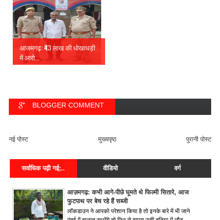
आजमगढ़: ₹43 लाख की धोखाधड़ी
में आरो...
BLOGGER COMMENT
FACEBOOK COMMENT
नई पोस्ट
मुख्यपृष्ठ
पुरानी पोस्ट
सर्वाधिक पढ़ी गई;..
वीडियो
वर्ग
आज़मगढ़: कभी आगे-पीछे घूमते थे फिल्मी सितारे, आज
फुटपाथ पर बेच रहे हैं सब्जी
लॉकडाउन ने आपको परेशान किया है तो इनके बारे में भी जाने