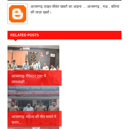
आजमगढ़ लाइव-जीवंत खबरों का आइना ... आजमगढ़ , मऊ , बलिया
की ताज़ा ख़बरें।
RELATED POSTS
आजमगढ़: गैंगेस्टर एक्ट में
लापरवाही...
आजमगढ़: महिला की मौत मामले में
फरार...