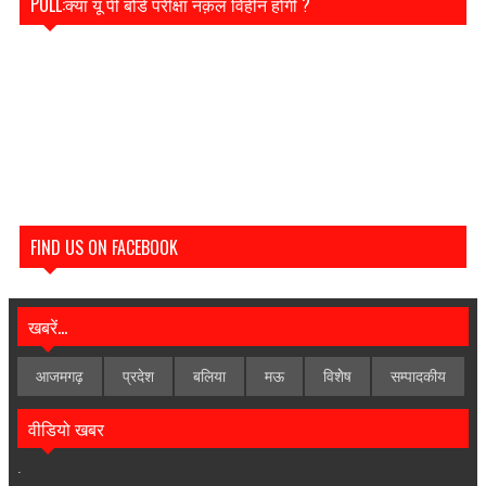
POLL:क्या यू पी बोर्ड परीक्षा नक़ल विहीन होगी ?
FIND US ON FACEBOOK
खबरें...
आजमगढ़
प्रदेश
बलिया
मऊ
विशेेष
सम्पादकीय
वीडियो खबर
.