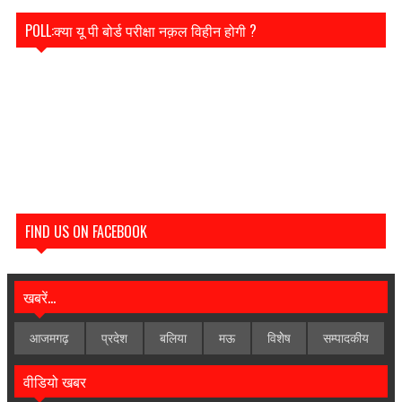
POLL:क्या यू पी बोर्ड परीक्षा नक़ल विहीन होगी ?
FIND US ON FACEBOOK
खबरें...
आजमगढ़
प्रदेश
बलिया
मऊ
विशेेष
सम्पादकीय
वीडियो खबर