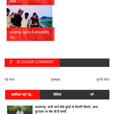
जिले ...
आजमगढ़: मुठभेड़ में अंतरराज्यीय
टप्...
BLOGGER COMMENT
FACEBOOK COMMENT
नई पोस्ट
मुख्यपृष्ठ
पुरानी पोस्ट
सर्वाधिक पढ़ी गई;..
वीडियो
वर्ग
आज़मगढ़: कभी आगे-पीछे घूमते थे फिल्मी सितारे, आज
फुटपाथ पर बेच रहे हैं सब्जी