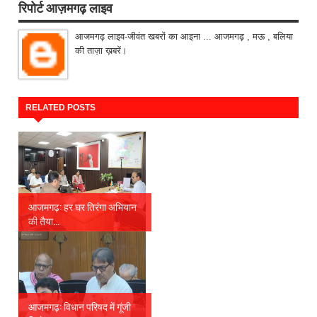
रिपोर्ट आज़मगढ़ लाइव
आजमगढ़ लाइव-जीवंत खबरों का आइना ... आजमगढ़ , मऊ , बलिया
की ताज़ा ख़बरें।
RELATED POSTS
आजमगढ़: हर घर तिरंगा अभियान
की तैया...
आजमगढ़: विधान परिषद में गूंजी