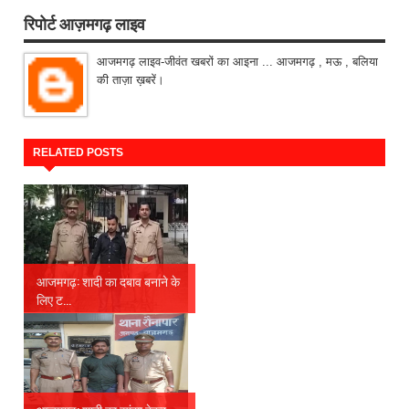
रिपोर्ट आज़मगढ़ लाइव
आजमगढ़ लाइव-जीवंत खबरों का आइना ... आजमगढ़ , मऊ , बलिया
की ताज़ा ख़बरें।
RELATED POSTS
आजमगढ़: शादी का दबाव बनाने के
लिए ट...