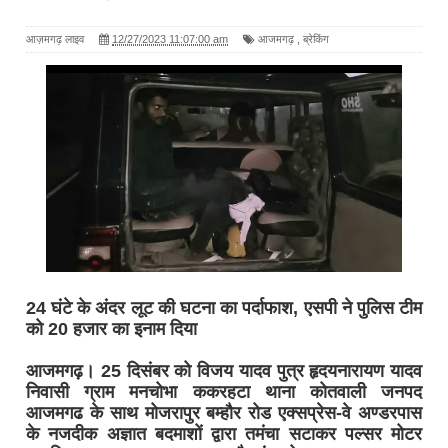
आज़मगढ़ लाइव
12/27/2023 11:07:00 am
आजमगढ़
,
ब्रेकिंग
24 घंटे के अंदर लूट की घटना का पर्दाफाश, एसपी ने पुलिस टीम
को 20 हजार का इनाम दिया
आजमगढ़। 25 दिसंबर को विजय यादव पुत्र हृदयनारायण यादव
निवासी ग्राम मनचोभा ककरहटा थाना कोतवाली जनपद
आजमगढ के साथ मोजरापुर बम्हौर रोड एक्सप्रेस-वे अण्डरपास
के नजदीक अज्ञात बदमाशों द्वारा तमंचा सटाकर पल्सर मोटर