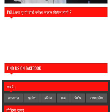
POLL:क्या यू पी बोर्ड परीक्षा नक़ल विहीन होगी ?
FIND US ON FACEBOOK
खबरें...
आजमगढ़
प्रदेश
बलिया
मऊ
विशेेष
सम्पादकीय
वीडियो खबर