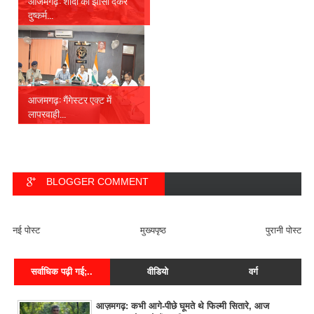
आजमगढ़: शादी का झांसा देकर
दुष्कर्म...
आजमगढ़: गैंगेस्टर एक्ट में
लापरवाही...
BLOGGER COMMENT
FACEBOOK COMMENT
नई पोस्ट
मुख्यपृष्ठ
पुरानी पोस्ट
सर्वाधिक पढ़ी गई;..
वीडियो
वर्ग
आज़मगढ़: कभी आगे-पीछे घूमते थे फिल्मी सितारे, आज