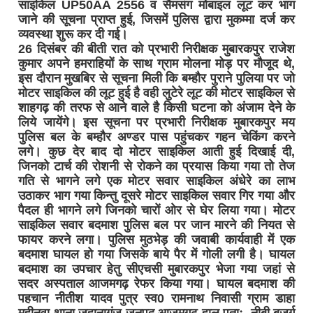
साइकिल UP50AA 2556 व सैमसंग मोबाइल लूट कर भाग
जाने की सूचना प्राप्त हुई, जिसमें पुलिस द्वारा मुकम्मा दर्ज कर
व्यवस्था शुरू कर दी गई।
26 दिसंबर की बीती रात को प्रभारी निरीक्षक मुबारकपुर राजेश
कुमार अपने हमराहियों के साथ ग्राम मोलना मोड़ पर मौजूद थे,
इस दौरान मुखबिर से सूचना मिली कि बम्हौर पुराने पुलिया पर जो
मोटर साइकिल की लूट हुई है वही लुटेरे लूट की मोटर साइकिल से
शाहगढ़ की तरफ से आने वाले है किसी घटना को अंजाम देने के
लिये जायेंगे। इस सूचना पर प्रभारी निरीक्षक मुबारकपुर मय
पुलिस बल के बम्हौर अण्डर पास पहुंचकर गहन चेकिंग करने
लगे। कुछ देर बाद दो मोटर साइकिल आती हुई दिखाई दी,
जिनको टार्च की रोशनी से रोकने का प्रयास किया गया तो तेज
गति से भागने लगे एक मोटर सवार साइकिल अंधेरे का लाभ
उठाकर भाग गया किन्तु दूसरे मोटर साइकिल सवार गिर गया और
पैदल ही भागने लगे जिनको चारों ओर से घेर लिया गया। मोटर
साइकिल सवार बदमाश पुलिस बल पर जान मारने की नियत से
फायर करने लगा। पुलिस मुठभेड़ की जवाबी कार्यवाही में एक
बदमाश घायल हो गया जिसके बाये पैर में गोली लगी है। घायल
बदमाश का उपचार हेतु सीएचसी मुबारकपुर भेजा गया जहां से
सदर अस्पताल आजमगढ़ रेफर किया गया। घायल बदमाश की
पहचान नीतीश यादव पुत्र स्व0 रामनाथ निवासी ग्राम डाहा
महीनवा थाना जहानागंज जनपद आजमगढ हाल पताः- नीबी बुजुर्ग