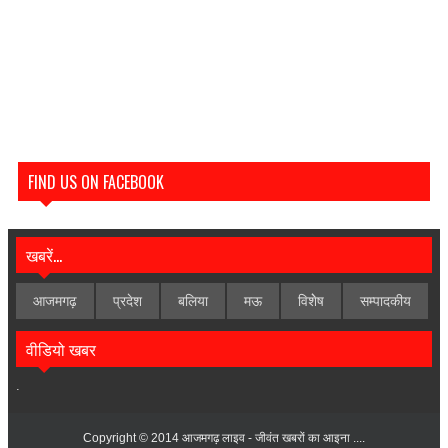
FIND US ON FACEBOOK
खबरें...
आजमगढ़
प्रदेश
बलिया
मऊ
विशेेष
सम्पादकीय
वीडियो खबर
.
Copyright © 2014
आजमगढ़ लाइव - जीवंत खबरों का आइना ....