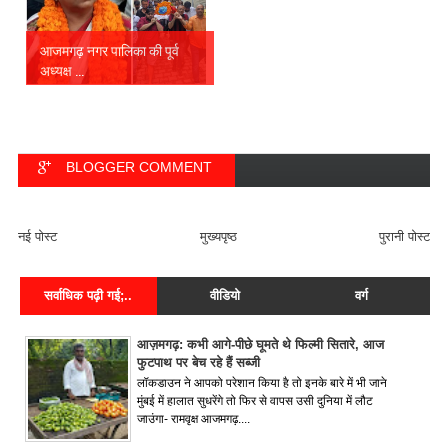
आजमगढ़ नगर पालिका की पूर्व
अध्यक्ष ...
BLOGGER COMMENT
FACEBOOK COMMENT
नई पोस्ट
मुख्यपृष्ठ
पुरानी पोस्ट
सर्वाधिक पढ़ी गई;..
वीडियो
वर्ग
आज़मगढ़: कभी आगे-पीछे घूमते थे फिल्मी सितारे, आज
फुटपाथ पर बेच रहे हैं सब्जी
लॉकडाउन ने आपको परेशान किया है तो इनके बारे में भी जाने
मुंबई में हालात सुधरेंगे तो फिर से वापस उसी दुनिया में लौट
जाउंगा- रामवृक्ष आजमगढ़....