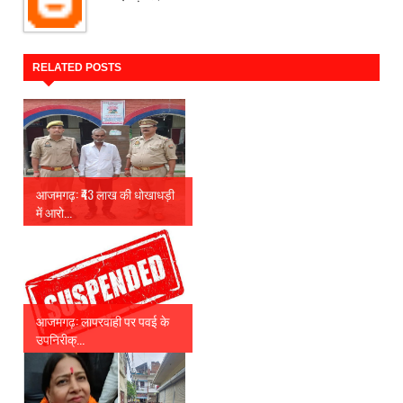
RELATED POSTS
आजमगढ़: ₹43 लाख की धोखाधड़ी
में आरो...
आजमगढ़: लापरवाही पर पवई के
उपनिरीक्...