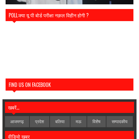
POLL:क्या यू पी बोर्ड परीक्षा नक़ल विहीन होगी ?
FIND US ON FACEBOOK
खबरें...
आजमगढ़
प्रदेश
बलिया
मऊ
विशेेष
सम्पादकीय
वीडियो खबर