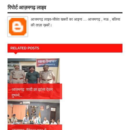
रिपोर्ट आज़मगढ़ लाइव
आजमगढ़ लाइव-जीवंत खबरों का आइना ... आजमगढ़ , मऊ , बलिया
की ताज़ा ख़बरें।
RELATED POSTS
आजमगढ़: शादी का झांसा देकर
दुष्कर्म...
आजमगढ़: गैंगेस्टर एक्ट में