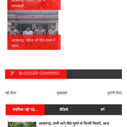
लापरवाही...
आजमगढ़: महिला की मौत मामले में
फरार...
BLOGGER COMMENT
FACEBOOK COMMENT
नई पोस्ट
मुख्यपृष्ठ
पुरानी पोस्ट
सर्वाधिक पढ़ी गई;..
वीडियो
वर्ग
आज़मगढ़: कभी आगे-पीछे घूमते थे फिल्मी सितारे, आज