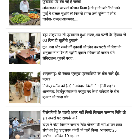
फुटपाथ पर बेच रहे हैं सब्जी
लॉकडाउन ने आपको परेशान किया है तो इनके बारे में भी जाने
मुंबई में हालात सुधरेंगे तो फिर से वापस उसी दुनिया में लौट
जाउंगा- रामवृक्ष आजमगढ़....
बढ़ा संक्रमण तो प्रशासन हुआ सख्त,अब पटरी के हिसाब से
03 दिन ही खुलेंगी दुकाने
दूध , दवा और सब्जी की दुकानों को छोड़ कर पटरी की दिशा के
अनुसार तीन दिन ही खुलेंगी दुकाने रविवार को बाजार होंगे
सैनिटाइज, दुकानें प्रात...
आज़मगढ़: दो ब्लाक प्रमुख प्रत्याशियों के बीच चले ईंट-
पत्थर
मिर्जापुर ब्लॉक की हैं दोनो दावेदार, किसी ने नहीं दी तहरीर
आज़मगढ़: मिर्जापुर ब्लाक के प्रमुख पद के दो दावेदारों के बीच
बुधवार को खादा गांव ...
विसंगतियों के चलते अगर नहीं मिली किसान सम्मान निधि तो
इन नम्बरों पर सम्पर्क करें
डीएम ने पीएम किसान सम्मान निधि योजना की समीक्षा कर डाटा
संशोधन हेतु व्हाट्सएप्प नंबरों को जारी किया आजमगढ़ 25
अप्रैल-- कोविड-19 महामार...