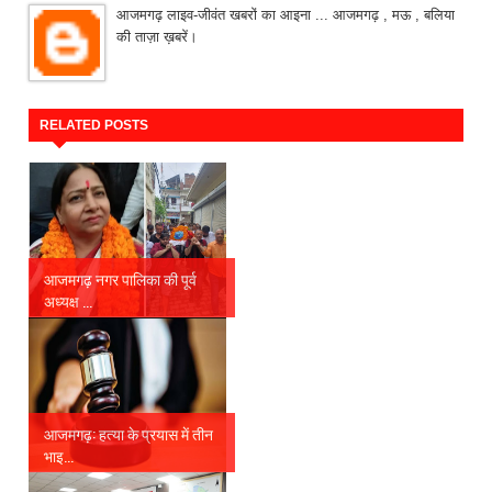
आजमगढ़ लाइव-जीवंत खबरों का आइना ... आजमगढ़ , मऊ , बलिया
की ताज़ा ख़बरें।
RELATED POSTS
आजमगढ़ नगर पालिका की पूर्व
अध्यक्ष ...
आजमगढ़: हत्या के प्रयास में तीन
भाइ...