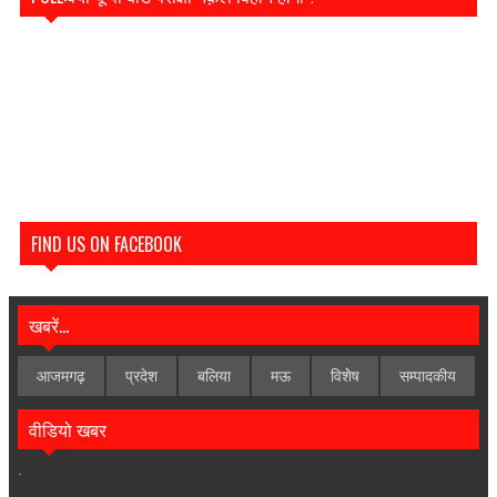
FIND US ON FACEBOOK
खबरें...
आजमगढ़
प्रदेश
बलिया
मऊ
विशेेष
सम्पादकीय
वीडियो खबर
.