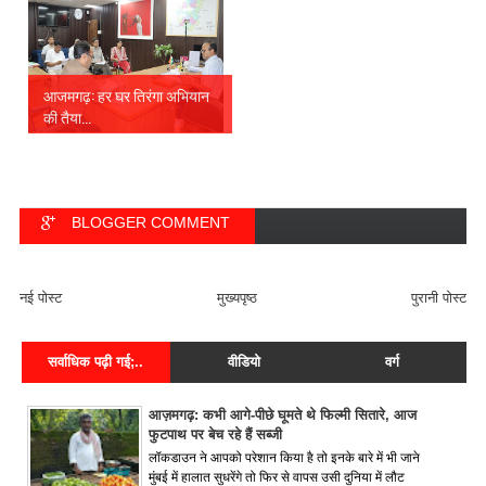
आजमगढ़: हर घर तिरंगा अभियान
की तैया...
BLOGGER COMMENT
FACEBOOK COMMENT
नई पोस्ट
मुख्यपृष्ठ
पुरानी पोस्ट
सर्वाधिक पढ़ी गई;..
वीडियो
वर्ग
आज़मगढ़: कभी आगे-पीछे घूमते थे फिल्मी सितारे, आज
फुटपाथ पर बेच रहे हैं सब्जी
लॉकडाउन ने आपको परेशान किया है तो इनके बारे में भी जाने
मुंबई में हालात सुधरेंगे तो फिर से वापस उसी दुनिया में लौट