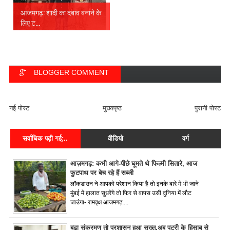
आजमगढ़: शादी का दबाव बनाने के
लिए ट...
BLOGGER COMMENT
FACEBOOK COMMENT
नई पोस्ट
मुख्यपृष्ठ
पुरानी पोस्ट
सर्वाधिक पढ़ी गई;..
वीडियो
वर्ग
आज़मगढ़: कभी आगे-पीछे घूमते थे फिल्मी सितारे, आज
फुटपाथ पर बेच रहे हैं सब्जी
लॉकडाउन ने आपको परेशान किया है तो इनके बारे में भी जाने
मुंबई में हालात सुधरेंगे तो फिर से वापस उसी दुनिया में लौट
जाउंगा- रामवृक्ष आजमगढ़....
बढ़ा संक्रमण तो प्रशासन हुआ सख्त,अब पटरी के हिसाब से