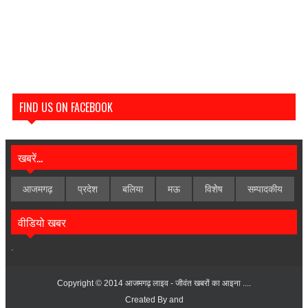
FIND US ON FACEBOOK
खबरें...
आजमगढ़
प्रदेश
बलिया
मऊ
विशेेष
सम्पादकीय
वीडियो खबर
.
Copyright © 2014
आजमगढ़ लाइव - जीवंत खबरों का आइना ....
Created By
and