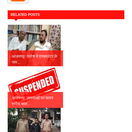
RELATED POSTS
आजमगढ़: प्रदेश में एनकाउंटर के
नाम ...
आजमगढ़: लापरवाही पर फायर
सर्विस चाल...