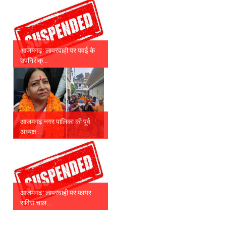
आजमगढ़: लापरवाही पर पवई के
उपनिरीक्...
आजमगढ़ नगर पालिका की पूर्व
अध्यक्ष ...
आजमगढ़: लापरवाही पर फायर
सर्विस चाल...