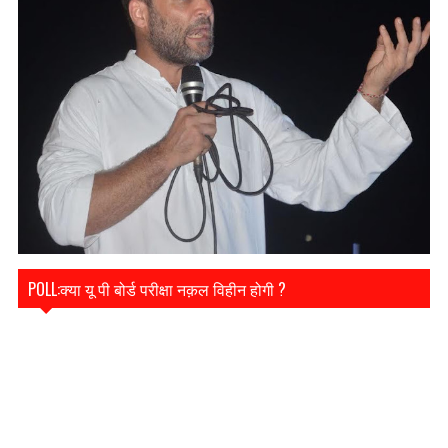
POLL:क्या यू पी बोर्ड परीक्षा नक़ल विहीन होगी ?