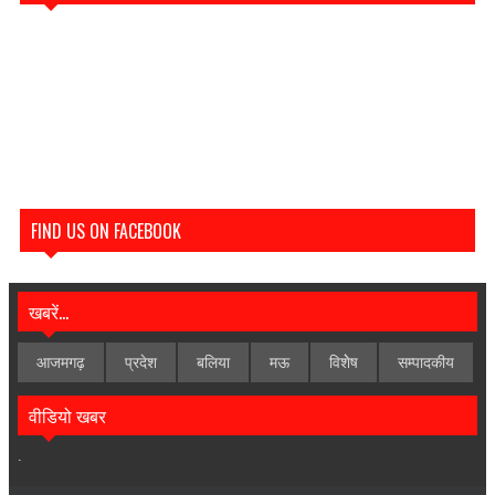
FIND US ON FACEBOOK
खबरें...
आजमगढ़
प्रदेश
बलिया
मऊ
विशेेष
सम्पादकीय
वीडियो खबर
.