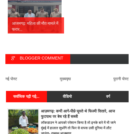
आजमगढ़: महिला की मौत मामले में
फरार...
BLOGGER COMMENT
FACEBOOK COMMENT
नई पोस्ट
मुख्यपृष्ठ
पुरानी पोस्ट
सर्वाधिक पढ़ी गई;..
वीडियो
वर्ग
आज़मगढ़: कभी आगे-पीछे घूमते थे फिल्मी सितारे, आज
फुटपाथ पर बेच रहे हैं सब्जी
लॉकडाउन ने आपको परेशान किया है तो इनके बारे में भी जाने
मुंबई में हालात सुधरेंगे तो फिर से वापस उसी दुनिया में लौट
जाउंगा- रामवृक्ष आजमगढ़....