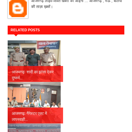
आजमगढ़ लाइव-जीवंत खबरों का आइना ... आजमगढ़ , मऊ , बलिया
की ताज़ा ख़बरें।
RELATED POSTS
आजमगढ़: शादी का झांसा देकर
दुष्कर्म...
आजमगढ़: गैंगेस्टर एक्ट में
लापरवाही...