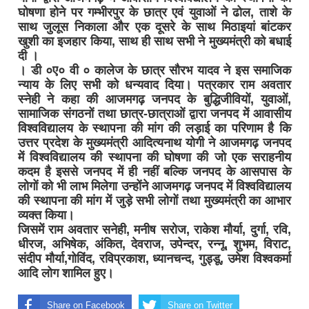
घोषणा होने पर गम्भीरपुर के छात्र एवं युवाओं ने ढोल, ताशे के
साथ जुलूस निकाला और एक दूसरे के साथ मिठाइयां बांटकर
खुशी का इजहार किया, साथ ही साथ सभी ने मुख्यमंत्री को बधाई
दी ।
। डी ०ए० वी ० कालेज के छात्र सौरभ यादव ने इस समाजिक
न्याय के लिए सभी को धन्यवाद दिया।
पत्रकार राम अवतार
स्नेही ने कहा की आजमगढ़ जनपद के बुद्धिजीवियों, युवाओं,
सामाजिक संगठनों तथा छात्र-छात्राओं द्वारा जनपद में आवासीय
विश्वविद्यालय के स्थापना की मांग की लड़ाई का परिणाम है कि
उत्तर प्रदेश के मुख्यमंत्री आदित्यनाथ योगी ने आजमगढ़ जनपद
में विश्वविद्यालय की स्थापना की घोषणा की जो एक सराहनीय
कदम है इससे जनपद में ही नहीं बल्कि जनपद के आसपास के
लोगों को भी लाभ मिलेगा उन्होंने आजमगढ़ जनपद में विश्वविद्यालय
की स्थापना की मांग में जुड़े सभी लोगों तथा मुख्यमंत्री का आभार
व्यक्त किया।
जिसमें राम अवतार सनेही, मनीष सरोज, राकेश मौर्या, दुर्गा, रवि,
धीरज, अभिषेक, अंकित, देवराज, उपेन्दर, रन्नू, शुभम, विराट,
संदीप मौर्या,गोविंद, रविप्रकाश, ध्यानचन्द, गुड्डू, उमेश विश्वकर्मा
आदि लोग शामिल हुए।
Share on Facebook
Share on Twitter