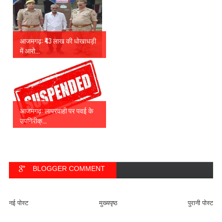
आजमगढ़: ₹43 लाख की धोखाधड़ी
में आरो...
आजमगढ़: लापरवाही पर पवई के
उपनिरीक्...
BLOGGER COMMENT
FACEBOOK COMMENT
नई पोस्ट
मुख्यपृष्ठ
पुरानी पोस्ट