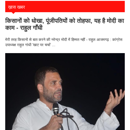
ख़ास खबर
किसानों को धोखा, पूंजीपतियों को तोहफा, यह है मोदी का
काम - राहुल गाँधी
मेरी तरह किसानों से बात करने की नरेन्द्र मोदी में हिम्मत नहीं - राहुल आजमगढ़ : कांग्रेस
उपाध्यक्ष राहुल गांधी 'खाट पर चर्चा' ...