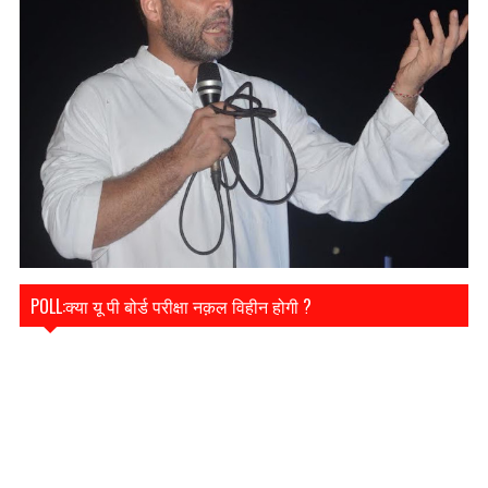
POLL:क्या यू पी बोर्ड परीक्षा नक़ल विहीन होगी ?