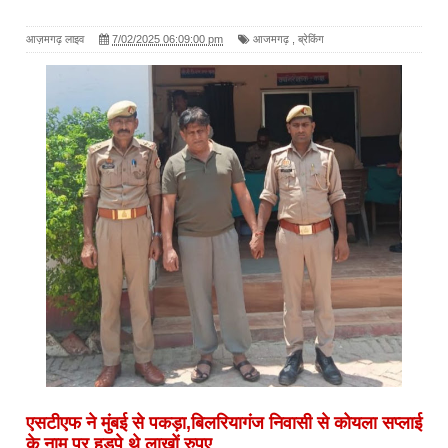
आज़मगढ़ लाइव
7/02/2025 06:09:00 pm
आजमगढ़
,
ब्रेकिंग
एसटीएफ ने मुंबई से पकड़ा,बिलरियागंज निवासी से कोयला सप्लाई
के नाम पर हड़पे थे लाखों रुपए