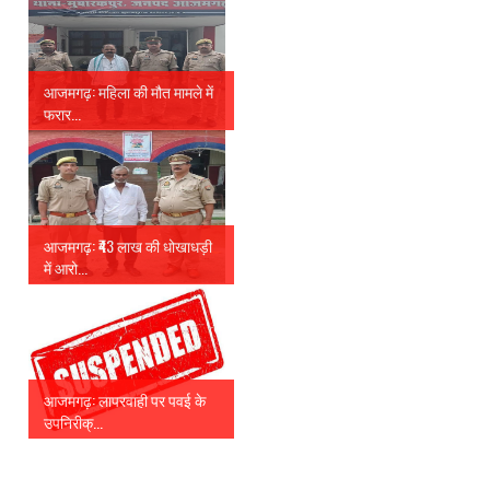
आजमगढ़: महिला की मौत मामले में
फरार...
आजमगढ़: ₹43 लाख की धोखाधड़ी
में आरो...
आजमगढ़: लापरवाही पर पवई के
उपनिरीक्...