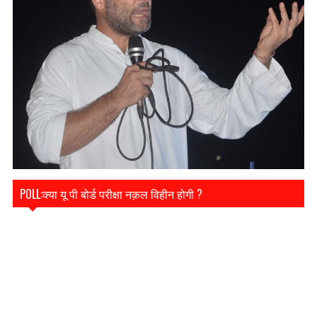
POLL:क्या यू पी बोर्ड परीक्षा नक़ल विहीन होगी ?