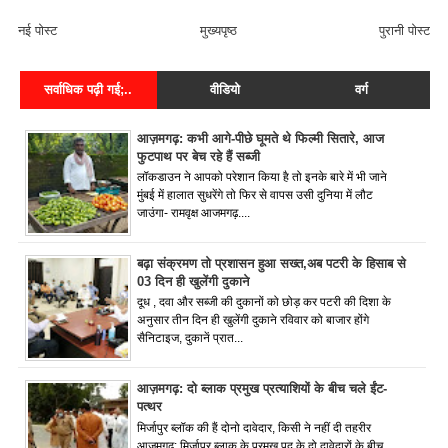
FACEBOOK COMMENT
नई पोस्ट
मुख्यपृष्ठ
पुरानी पोस्ट
सर्वाधिक पढ़ी गई;..
वीडियो
वर्ग
आज़मगढ़: कभी आगे-पीछे घूमते थे फिल्मी सितारे, आज
फुटपाथ पर बेच रहे हैं सब्जी
लॉकडाउन ने आपको परेशान किया है तो इनके बारे में भी जाने
मुंबई में हालात सुधरेंगे तो फिर से वापस उसी दुनिया में लौट
जाउंगा- रामवृक्ष आजमगढ़....
बढ़ा संक्रमण तो प्रशासन हुआ सख्त,अब पटरी के हिसाब से
03 दिन ही खुलेंगी दुकाने
दूध , दवा और सब्जी की दुकानों को छोड़ कर पटरी की दिशा के
अनुसार तीन दिन ही खुलेंगी दुकाने रविवार को बाजार होंगे
सैनिटाइज, दुकानें प्रात...
आज़मगढ़: दो ब्लाक प्रमुख प्रत्याशियों के बीच चले ईंट-
पत्थर
मिर्जापुर ब्लॉक की हैं दोनो दावेदार, किसी ने नहीं दी तहरीर
आज़मगढ़: मिर्जापुर ब्लाक के प्रमुख पद के दो दावेदारों के बीच