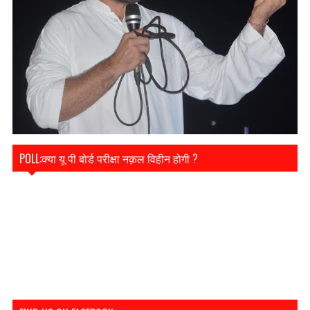
POLL:क्या यू पी बोर्ड परीक्षा नक़ल विहीन होगी ?