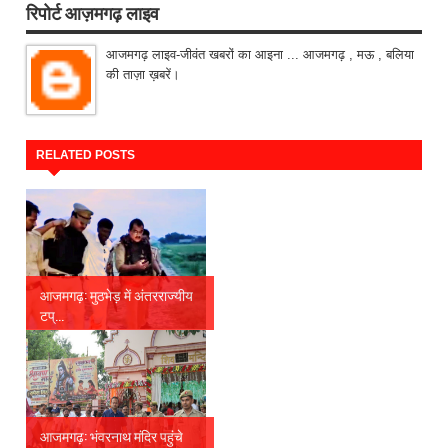
रिपोर्ट आज़मगढ़ लाइव
आजमगढ़ लाइव-जीवंत खबरों का आइना ... आजमगढ़ , मऊ , बलिया
की ताज़ा ख़बरें।
RELATED POSTS
आजमगढ़: मुठभेड़ में अंतरराज्यीय
टप्...
आजमगढ़: भंवरनाथ मंदिर पहुंचे