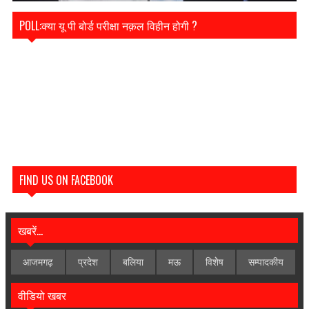
POLL:क्या यू पी बोर्ड परीक्षा नक़ल विहीन होगी ?
FIND US ON FACEBOOK
खबरें...
आजमगढ़
प्रदेश
बलिया
मऊ
विशेेष
सम्पादकीय
वीडियो खबर