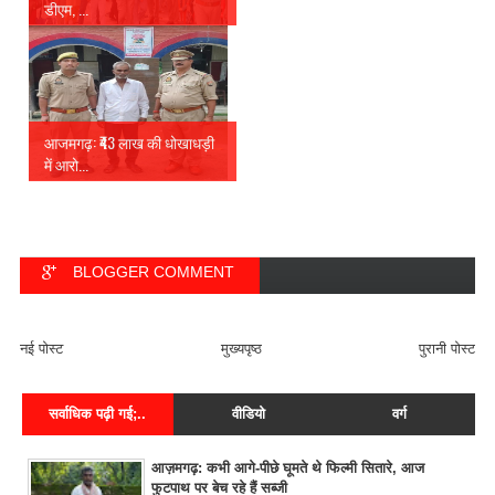
डीएम, ...
आजमगढ़: ₹43 लाख की धोखाधड़ी
में आरो...
BLOGGER COMMENT
FACEBOOK COMMENT
नई पोस्ट
मुख्यपृष्ठ
पुरानी पोस्ट
सर्वाधिक पढ़ी गई;..
वीडियो
वर्ग
आज़मगढ़: कभी आगे-पीछे घूमते थे फिल्मी सितारे, आज
फुटपाथ पर बेच रहे हैं सब्जी