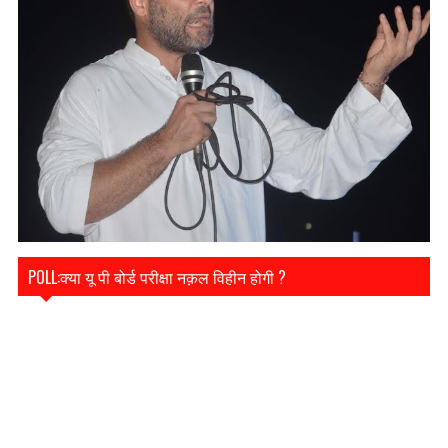
POLL:क्या यू पी बोर्ड परीक्षा नक़ल विहीन होगी ?