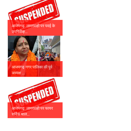
आजमगढ़: लापरवाही पर पवई के
उपनिरीक्...
आजमगढ़ नगर पालिका की पूर्व
अध्यक्ष ...
आजमगढ़: लापरवाही पर फायर
सर्विस चाल...