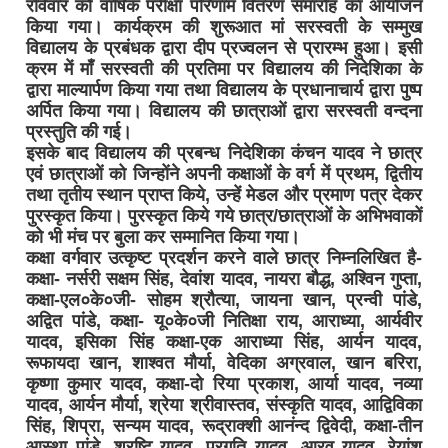
रविवार को वार्षिक परीक्षा परिणाम वितरण समारोह का आयोजन
किया गया। कार्यक्रम की शुरूआत मां सरस्वती के सम्मुख
विद्यालय के प्रबंधक द्वारा दीप प्रज्वलन से प्रारम्भ हुआ। इसी
क्रम में माँ सरस्वती की प्रतिमा पर विद्यालय की निदेशिका के
द्वारा माल्यार्पण किया गया तथा विद्यालय के प्रधानाचार्य द्वारा पुष्प
अर्पित किया गया। विद्यालय की छात्राओं द्वारा सरस्वती वन्दना
प्रस्तुति की गई।
इसके बाद विद्यालय की प्रबन्ध निदेशिका कंचन यादव ने छात्र
एवं छात्राओं को जिन्होंने अपनी कक्षाओं के वर्ग में प्रथम, द्वितीय
तथा तृतीय स्थान प्राप्त किये, उन्हें मेडल और प्रमाण पत्र देकर
पुरस्कृत किया। पुरस्कृत किये गये छात्र/छात्राओं के अभिभवाकों
को भी मंच पर बुला कर सम्मानित किया गया।
कक्षा वर्गवार उत्कृष्ट प्रदर्शन करने वाले छात्र निम्नलिखित है-
कक्षा- नर्सरी सक्षम सिंह, देवांश यादव, नायरा बौद्ध, अश्विन गुप्ता,
कक्षा-एल०के०जी- सोहम श्रौत्या, जायना खान, प्रन्वी पांडे,
अद्वित पांडे, कक्षा- यू०के०जी नितिक्षा राय, आराध्या, आर्यवीर
यादव, इसिका सिंह कक्षा-एक आराध्या सिंह, आर्यन यादव,
रूफायदा खान, शाश्वत मौर्या, वेदिका अग्रवाल, खान बरिरा,
कृष्णा कुमार यादव, कक्षा-दो रिया प्रकाश, आर्या यादव, नव्या
यादव, आर्यन मौर्या, श्रेया श्रीवास्तव, संस्कृति यादव, आद्विविका
सिंह, शिप्रा, सन्यम यादव, रूद्राक्शी आनंन्द द्विवेदी, कक्षा-तीन
आस्था पांडे, श्रृष्टि यादव, प्रगति यादव, आरव यादव, रेयांश