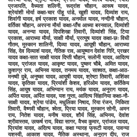
प्रजापति, वैध्यता शलिनी, रूद्रांश चौहान, आरूष यादव,
श्रेयांशी मोर्या कक्षा-चार पीहू पांडे, खुशी यादव, दिव्यांश राय,
शिवांगी यादव, हर्ष प्रकाश यादव, अनमोल यादव, नन्दीनी चौहान,
वर्तिका चौहान, अरपना मौर्या कक्षा-पाँच आध्या बरनवाल, दिव्यांशी
यादव, अनन्या यादव, दिपशिखा तिवारी, दिव्यांशी सिंह, टिया
प्रकाश, आराध्या मौर्या, साक्षी मौर्या, प्रत्युष यादव कक्षा-छः विधी
गौतम, मुस्कान शालिनी, दिव्या यादव, आयूषी चौहान, आराध्या
सिंह, देव दिव्याशं यादव, नैतिक राव, आयुष्मान देवांश गिरि, प्रखर
यादव कक्षा-सात साक्षी यादव दिप्ती चौहान, सलोनी यादव, आदित्य
यादव, प्रांजल यादव, आकृष्ट यादव, पुष्कर चौबे, अमित यादव,
कुशाग्र राय, अभिनव यादव, तनमय यादव, साश्वत, कक्षा-आठ-
मनष्वी दुबे, अनुष्का यादव, आयुषी यादव, श्रेष्टा तिवारी, अशिंका
यादव, कृतिका यादव, प्रियांशी केशव, हरिओम यादव, कर्तिकेय
सिंह, आयुष यादव, अभिग्यान राय, मयंक यादव, अनुराग यादव,
अर्पित यादव, अर्पित यादव, यश गुप्ता, आदित्य सिंहानिया कक्षा-नौ-
साक्षी यादव, श्रेया पांडेय, मधुलिका निषाद, रिया रंजन, निकिता
तिवारी, वैष्णवी चौहान, श्वेता, प्रिया यादव, मुस्कान सोनी, अमन
राय, नितेश यादव, मनीष यादव, शौर्य सिंह, अभिनय, देवांश
श्रीवास्तव, उत्कर्ष राय, विद्या सागर, वैभव कुमार, प्रांजल यादव,
प्रियांश यादव, अदित्य यादव, कक्षा ग्यारह फ्रूटी यादव, पावन्या
यशस्वी, आकाश यादव, नैतिक अस्थाना, अनुराग दीप, राज