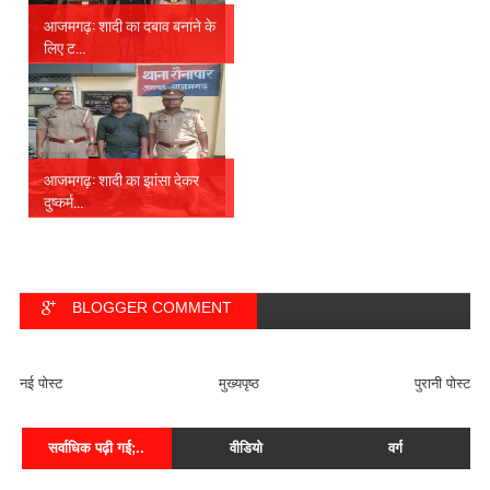
आजमगढ़: शादी का दबाव बनाने के
लिए ट...
आजमगढ़: शादी का झांसा देकर
दुष्कर्म...
BLOGGER COMMENT
FACEBOOK COMMENT
नई पोस्ट
मुख्यपृष्ठ
पुरानी पोस्ट
सर्वाधिक पढ़ी गई;..
वीडियो
वर्ग