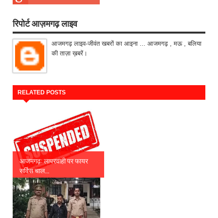
रिपोर्ट आज़मगढ़ लाइव
आजमगढ़ लाइव-जीवंत खबरों का आइना ... आजमगढ़ , मऊ , बलिया
की ताज़ा ख़बरें।
RELATED POSTS
आजमगढ़: लापरवाही पर फायर
सर्विस चाल...