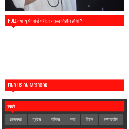
POLL:क्या यू पी बोर्ड परीक्षा नक़ल विहीन होगी ?
FIND US ON FACEBOOK
खबरें...
आजमगढ़
प्रदेश
बलिया
मऊ
विशेेष
सम्पादकीय