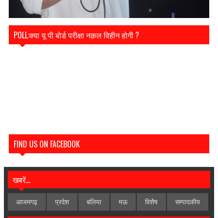
POLL:क्या यू पी बोर्ड परीक्षा नक़ल विहीन होगी ?
FIND US ON FACEBOOK
खबरें...
आजमगढ़
प्रदेश
बलिया
मऊ
विशेेष
सम्पादकीय