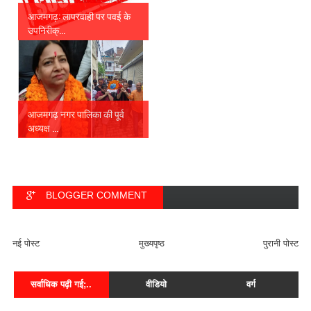
आजमगढ़: लापरवाही पर पवई के
उपनिरीक्...
आजमगढ़ नगर पालिका की पूर्व
अध्यक्ष ...
BLOGGER COMMENT
FACEBOOK COMMENT
नई पोस्ट
मुख्यपृष्ठ
पुरानी पोस्ट
सर्वाधिक पढ़ी गई;..
वीडियो
वर्ग