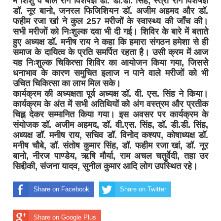
में शिशु व बाल रोग विशेषज्ञ डॉ. डी.डी. सिंह, स्त्री रोग विशेषज्ञ
डॉ. नूर बानो, जनरल फिजिशियन डॉ. अजीम अहमद और डॉ.
फहीम रजा खां ने कुल 257 मरीजों के स्वास्थ्य की जाँच की।
सभी मरीजों को निःशुल्क दवा भी दी गई। शिविर के बारे में बताते
हुए अध्यक्ष डॉ. मनीष राय ने कहा कि हमारा संगठन हमेशा से ही
समाज के दायित्व के प्रति समर्पित रहता है। उसी क्रम में आज
यह निःशुल्क चिकित्सा शिविर का आयोजन किया गया, जिससे
धनाभाव के कारण समुचित इलाज न पाने वाले मरीजों को भी
उचित चिकित्सा का लाभ मिल सके।
कार्यक्रम की अध्यक्षता पूर्व अध्यक्ष डॉ. वी. एस. सिंह ने किया।
कार्यक्रम के अंत में सभी अतिथियों को अंग वस्त्रम और प्रतीक
चिह्न देकर सम्मानित किया गया। इस अवसर पर कार्यक्रम के
संयोजक डॉ. अजीम अहमद, डॉ. वी.एस. सिंह, डॉ. डी.डी. सिंह,
अध्यक्ष डॉ. मनीष राय, सचिव डॉ. विनोद कश्यप, कोषाध्यक्ष डॉ.
मनीष चौबे, डॉ. संतोष कुमार सिंह, डॉ. फहीम रजा खां, डॉ. नूर
बानो, नीरज पाण्डेय, ऋषि मौर्या, राम अचल चतुर्वेदी, तहा उर
सिद्दीकी, संजना यादव, सुनील कुमार आदि लोग उपस्थित रहे।
Share on Facebook
Share on Twitter
Share on Google Plus