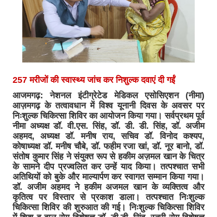
257 मरीजों की स्वास्थ्य जांच कर निशुल्क दवाएं दी गईं
आजमगढ़: नेशनल इंटीग्रेटेड मेडिकल एसोसिएशन (नीमा)
आज़मगढ़ के तत्वावधान में विश्व यूनानी दिवस के अवसर पर
निःशुल्क चिकित्सा शिविर का आयोजन किया गया। सर्वप्रथम पूर्व
नीमा अध्यक्ष डॉ. वी.एस. सिंह, डॉ. डी. डी. सिंह, डॉ. अजीम
अहमद, अध्यक्ष डॉ. मनीष राय, सचिव डॉ. विनोद कश्यप,
कोषाध्यक्ष डॉ. मनीष चौबे, डॉ. फहीम रजा खां, डॉ. नूर बानो, डॉ.
संतोष कुमार सिंह ने संयुक्त रूप से हकीम अज़मल खान के चित्र
के सामने दीप प्रज्वलित कर उन्हें याद किया। तत्पश्चात सभी
अतिथियों को बुके और माल्यार्पण कर स्वागत सम्मान किया गया।
डॉ. अजीम अहमद ने हकीम अजमल खान के व्यक्तित्व और
कृतित्व पर विस्तार से प्रकाश डाला। तत्पश्चात निःशुल्क
चिकित्सा शिविर की शुरुआत की गई। निःशुल्क चिकित्सा शिविर