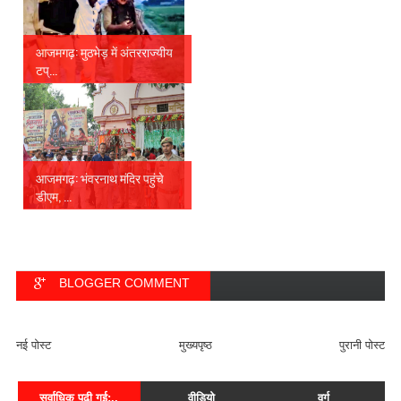
आजमगढ़: मुठभेड़ में अंतरराज्यीय
टप्...
आजमगढ़: भंवरनाथ मंदिर पहुंचे
डीएम, ...
BLOGGER COMMENT
FACEBOOK COMMENT
नई पोस्ट
मुख्यपृष्ठ
पुरानी पोस्ट
सर्वाधिक पढ़ी गई;..
वीडियो
वर्ग