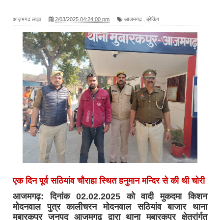
आज़मगढ़ लाइव
2/03/2025 04:24:00 pm
आजमगढ़
,
ब्रेकिंग
एक दिन पूर्व सठियांव चौराहा स्थित हनुमान मन्दिर से की थी चोरी
आजमगढ़: दिनांक 02.02.2025 को वादी मुकदमा किशन
मोदनवाल पुत्र कालीचरन मोदनवाल सठियांव बाजार थाना
मुबारकपुर जनपद आजमगढ द्वारा थाना मुबारकपुर क्षेत्रांर्गत