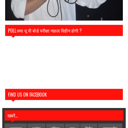
POLL:क्या यू पी बोर्ड परीक्षा नक़ल विहीन होगी ?
FIND US ON FACEBOOK
खबरें...