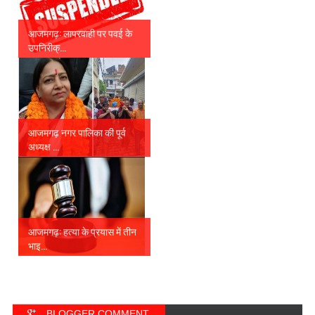
आजमगढ़: लापरवाही पर पवई के
उपनिरीक्...
आजमगढ़ नगर पालिका की पूर्व
अध्यक्ष ...
आजमगढ़: हत्या के प्रयास में तीन
भाइ...
BLOGGER COMMENT