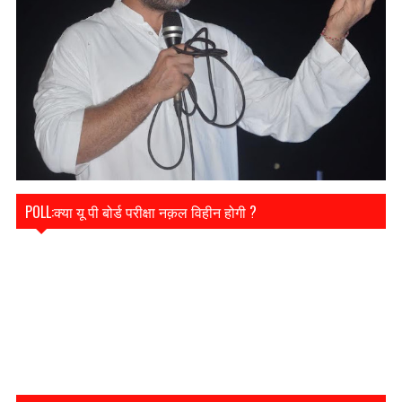
POLL:क्या यू पी बोर्ड परीक्षा नक़ल विहीन होगी ?