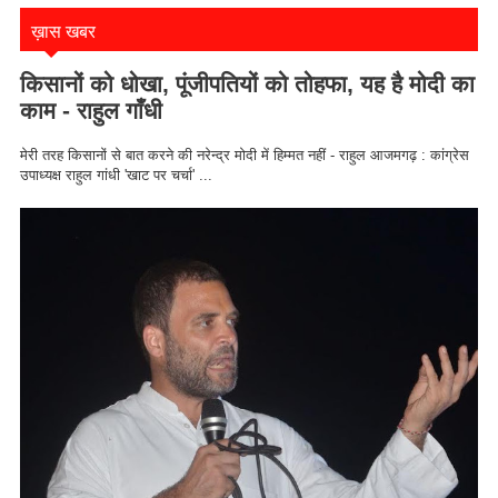
ख़ास खबर
किसानों को धोखा, पूंजीपतियों को तोहफा, यह है मोदी का
काम - राहुल गाँधी
मेरी तरह किसानों से बात करने की नरेन्द्र मोदी में हिम्मत नहीं - राहुल आजमगढ़ : कांग्रेस
उपाध्यक्ष राहुल गांधी 'खाट पर चर्चा' ...