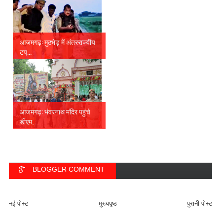
आजमगढ़: मुठभेड़ में अंतरराज्यीय
टप्...
आजमगढ़: भंवरनाथ मंदिर पहुंचे
डीएम, ...
BLOGGER COMMENT
FACEBOOK COMMENT
नई पोस्ट
मुख्यपृष्ठ
पुरानी पोस्ट