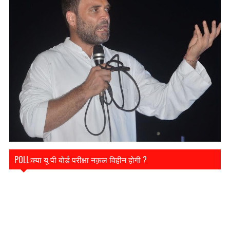
POLL:क्या यू पी बोर्ड परीक्षा नक़ल विहीन होगी ?